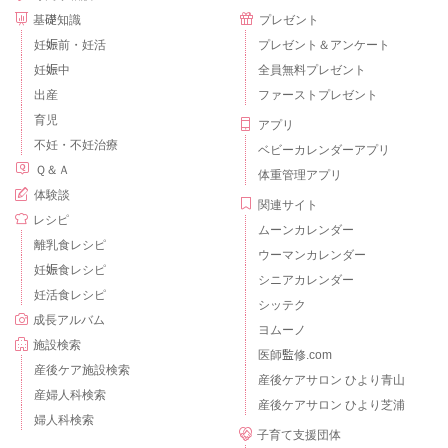
基礎知識
プレゼント
妊娠前・妊活
プレゼント＆アンケート
妊娠中
全員無料プレゼント
出産
ファーストプレゼント
育児
アプリ
不妊・不妊治療
ベビーカレンダーアプリ
Ｑ＆Ａ
体重管理アプリ
体験談
関連サイト
レシピ
ムーンカレンダー
離乳食レシピ
ウーマンカレンダー
妊娠食レシピ
シニアカレンダー
妊活食レシピ
シッテク
成長アルバム
ヨムーノ
施設検索
医師監修.com
産後ケア施設検索
産後ケアサロン ひより青山
産婦人科検索
産後ケアサロン ひより芝浦
婦人科検索
子育て支援団体