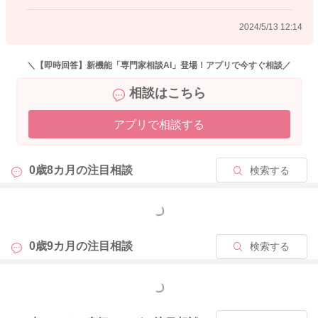
お尻に優しいかと思います。
2024/5/13 12:14
良かったら参考になさってみてください。
どうぞよろしくお願いします。
＼【即時回答】新機能「専門家相談AI」登場！アプリで今すぐ相談／
相談はこちら
アプリで相談する
2024/5/11 9:09
0歳8カ月の
注目相談
検索する
もっと見る
0歳9カ月の
注目相談
検索する
もっと見る