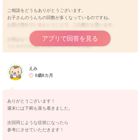
ご相談をどうもありがとうございます。
お子さんのうんちの回数が多くなっているのですね。
お尻の荒れているということで、ご心配だと思います。
アプリで回答を見る
お熱はなく、機嫌良く、飲みもいいようですね。
うんちだけが気になるということですよね。
離乳食をお休みされてみても、回数は変わらないままというこ
とで、一週間ほど続くようでしたら、受診をされるのでいいと
思いますよ。
えみ
0歳8カ月
書いてくださったように、胃腸炎になるのかなと思いました。
消化の良いものをあげていただき、水分がしっかり取れるよう
にしてあげていただけたらと思います。
ありがとうございます！
週末には下痢も落ち着きました。
お尻のところは、綺麗になったところでワセリンを塗ってあげ
て、保護をしてあげるといいと思いますよ。
次回同じような症状になったら
市販のお尻拭きもお休みされて、カット綿をひたひたにぬるま
参考にさせていただきます！
湯で濡らしてあげたもので拭いてあげるのもいいと思います
よ。