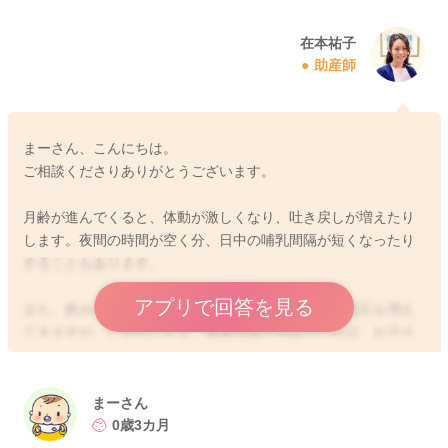
在本祐子
助産師
まーさん、こんにちは。
ご相談くださりありがとうございます。
月齢が進んでくると、体動が激しくなり、吐き戻しが増えたり
します。夜間の時間が空く分、日中の哺乳間隔が短くなったり
することもあります。
アプリで回答を見る
また、飲みムラや遊び飲みなど、今までとは違った反応も増え
てきますが、いずれにせよ、体重増加が問題なければ、お子さ
んの哺乳意欲に合わせて授乳しても構わないとされます。
もちろん、今までより、哺乳回数や哺乳量が減ったりすること
まーさん
もあります。
0歳3カ月
それであっても、成長曲線に沿って順調に発育していればよい