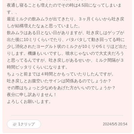
夜通し寝ることも増えたのでその時は4.5回になってしまいま
す、、
最近ミルクの飲みムラが出てきたり、３ヶ月くらいから吐き戻
しが結構増えたなぁと思っていました。
飲みムラはある日とない日がありますが、吐き戻しはゲップが
出た後に10ミリくらいでたり、バタバタして動き回ってる時に
少し消化されたヨーグルト状のミルクが10ミリや5ミリほど出た
りします。機嫌もいいですし、噴水じゃないので大丈夫だろう
と思ってるんですが、吐き戻しがあるせいか、ミルク間隔が３
時間ピッタリくらいになります。
ちょっと前までは４時間とかもっていたりしたんですが。
吐き戻しとお腹空いたサインは関係あるのでしょうか？
その際はちょっと少なめをあげた方がいいのでしょうか？
夜分に申し訳ありません！
よろしくお願いします。
1
クリップ
2024/5/5 20:54