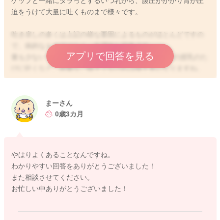
ゲップと一緒にタラっとするいつ乳から、腹圧がかかり胃が圧
迫をうけて大量に吐くものまで様々です。
吐き戻しの多くは上記の様な要因によるものがほとんどですの
で、病的なものではなく、生理的な現象です。
アプリで回答を見る
量も少ないでしょうし、1回の授乳で、複数回を毎回の授乳のた
びに吐くなど、頻繁なご様子でなければ様子見になりますね。
まーさん
2024/5/6 17:03
0歳3カ月
やはりよくあることなんですね。
わかりやすい回答をありがとうございました！
また相談させてください。
お忙しい中ありがとうございました！