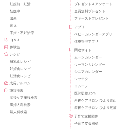
妊娠前・妊活
プレゼント＆アンケート
妊娠中
全員無料プレゼント
出産
ファーストプレゼント
育児
アプリ
不妊・不妊治療
ベビーカレンダーアプリ
Ｑ＆Ａ
体重管理アプリ
体験談
関連サイト
レシピ
ムーンカレンダー
離乳食レシピ
ウーマンカレンダー
妊娠食レシピ
シニアカレンダー
妊活食レシピ
シッテク
成長アルバム
ヨムーノ
施設検索
医師監修.com
産後ケア施設検索
産後ケアサロン ひより青山
産婦人科検索
産後ケアサロン ひより芝浦
婦人科検索
子育て支援団体
子育て支援機構