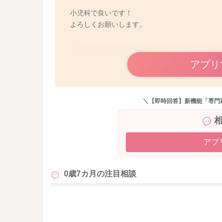
小児科で良いです！
よろしくお願いします。
アプリ
＼【即時回答】新機能「専門
アプ
0歳7カ月の
注目相談
も