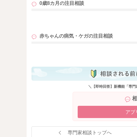
0歳8カ月の
注目相談
も
赤ちゃんの病気・ケガの
注目相談
も
＼【即時回答】新機能「専門
アプ
専門家相談トップへ