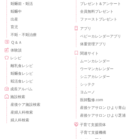
妊娠前・妊活
プレゼント＆アンケート
妊娠中
全員無料プレゼント
出産
ファーストプレゼント
育児
アプリ
不妊・不妊治療
ベビーカレンダーアプリ
Ｑ＆Ａ
体重管理アプリ
体験談
関連サイト
レシピ
ムーンカレンダー
離乳食レシピ
ウーマンカレンダー
妊娠食レシピ
シニアカレンダー
妊活食レシピ
シッテク
成長アルバム
ヨムーノ
施設検索
医師監修.com
産後ケア施設検索
産後ケアサロン ひより青山
産婦人科検索
産後ケアサロン ひより芝浦
婦人科検索
子育て支援団体
子育て支援機構