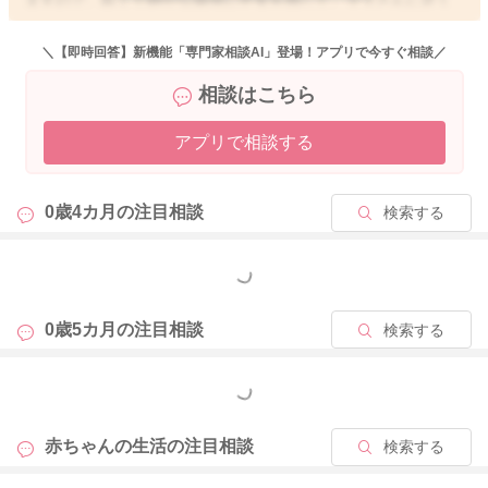
にいて欲しいという欲求から、頻回に起きてママさんを確認し
たり、泣いたりしてママさんを求めることが多いです。また、
＼【即時回答】新機能「専門家相談AI」登場！アプリで今すぐ相談／
次第に体力がついてきて、今の運動量では体力が有り余ってし
相談はこちら
まい、あまり眠れないということもあるのかもしれません。お
子さんによっても個人差があったり、時期的なものもあります
アプリで相談する
ので、なかなかすぐに改善する方法というのは難しいのです
が、上のお子さんもいらっしゃるということであれば、日中に
なるべく外の環境で刺激を受けたり、お出かけしたり、お家の
0歳4カ月の
注目相談
検索する
中の生活音とは異なる音などを感じることで、お子さんは疲れ
てよく寝てくれるようになる場合もありますよ。また、お家の
中でもうつ伏せ遊びなど身体を使った遊びを積極的になさると
もっと見る
いいかもしれません。ママさんも、一時的なものとはいえ、睡
眠不足で体調を崩されてしまってはいけませんね。どのような
0歳5カ月の
注目相談
検索する
環境で寝ていらっしゃるか分かりませんが、お子さんとピッタ
リとくっついて添い寝されるのもおすすめですよ。お二人の寝
もっと見る
かしつけも大変かもしれませんが、お子さんはママさんの気配
が感じられることで、安心してまとまって寝てくれることもよ
赤ちゃんの生活の
注目相談
検索する
くありますので、上のお子さんの寝かしつけが終わってからで
も構いませんので、よろしければお試しくださいね。