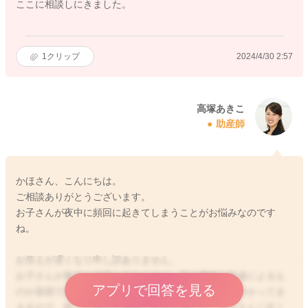
ここに相談しにきました。
1
クリップ
2024/4/30 2:57
高塚あきこ
助産師
かほさん、こんにちは。
ご相談ありがとうございます。
お子さんが夜中に頻回に起きてしまうことがお悩みなのです
ね。
お答えが遅くなり申し訳ありません。
お子さんが夜中に何度も起きるのは、脳の機能の発達によるも
アプリで回答を見る
のが原因であったり、成長とともに、周りの状況が分かってき
ますので、暗くて静かな環境に不安を感じて、ママさんに近く