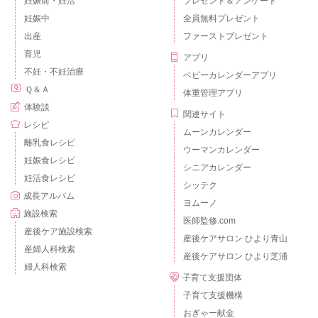
妊娠前・妊活
プレゼント＆アンケート
妊娠中
全員無料プレゼント
出産
ファーストプレゼント
育児
アプリ
不妊・不妊治療
ベビーカレンダーアプリ
Ｑ＆Ａ
体重管理アプリ
体験談
関連サイト
レシピ
ムーンカレンダー
離乳食レシピ
ウーマンカレンダー
妊娠食レシピ
シニアカレンダー
妊活食レシピ
シッテク
成長アルバム
ヨムーノ
施設検索
医師監修.com
産後ケア施設検索
産後ケアサロン ひより青山
産婦人科検索
産後ケアサロン ひより芝浦
婦人科検索
子育て支援団体
子育て支援機構
おぎゃー献金