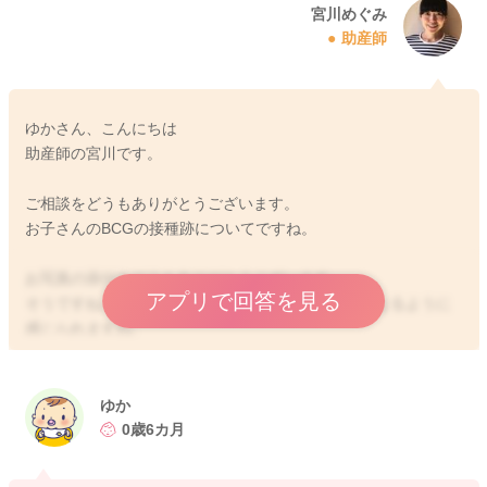
宮川めぐみ
助産師
ゆかさん、こんにちは
助産師の宮川です。
ご相談をどうもありがとうございます。
お子さんのBCGの接種跡についてですね。
お写真の添付をどうもありがとうございます。
アプリで回答を見る
そうですね、よく一般的にみられる頃の反応とは異なるように
感じられますね。
昨日で5週目になられているということで、状況が変わらないよ
うでしたら、かかりつけの先生にもご相談をされてみてはいか
ゆか
がでしょうか？
0歳6カ月
そこで先生にもご確認いただけることで、安心できることもあ
るかもしれません。