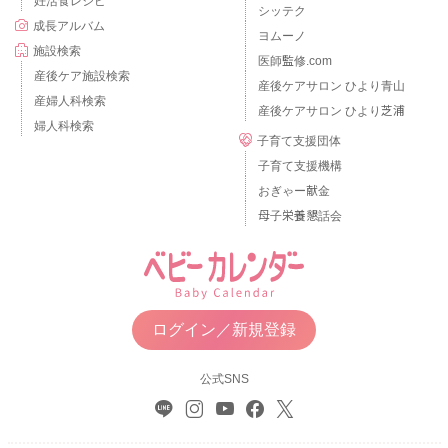
妊活食レシピ
シッテク
成長アルバム
ヨムーノ
施設検索
医師監修.com
産後ケア施設検索
産後ケアサロン ひより青山
産婦人科検索
産後ケアサロン ひより芝浦
婦人科検索
子育て支援団体
子育て支援機構
おぎゃー献金
母子栄養懇話会
ログイン／新規登録
公式SNS