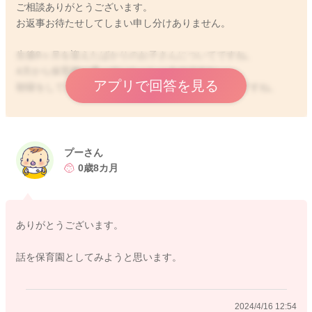
ご相談ありがとうございます。
お返事お待たせしてしまい申し分けありません。
生後8ヶ月を迎えたばかりのお子さんについてですね。
4月から保育園に通っていらっしゃるのですね。
アプリで回答を見る
朝寝をしていた生活から、保育園の生活になったのですね。
朝寝はいつまで必要かということですが、お子さんによって
様々です。1歳でお昼寝1回になるお子さんもいらっしゃいます
し、まだまだ朝寝も必要とするお子さんもおられます。
プーさん
0歳8カ月
まだ入園して2週間くらいですから、新たな環境でお子さんが疲
れてしまうのではというご心配もごもっともだと思います。
そのお気持ちを、保育士さんにご相談なさってもよいのではと
ありがとうございます。
も思いました。
園での活動中に、眠そうであれば無理に外遊びなどはしないと
話を保育園としてみようと思います。
思いますし、特に0歳クラスのお子さんは月齢によって園での過
ごし方も様々ですからお子さんのご様子をみて活動内容を決め
ているかと思います。
2024/4/16 12:54