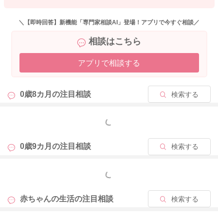
園がお休みの日は、今までどおりしばらく朝寝の週間を続ける
こともよいですし、お子さんが朝寝をしなくなってくるようで
＼【即時回答】新機能「専門家相談AI」登場！アプリで今すぐ相談／
したら、無理に朝寝の時間をとらなくてもよいのではとも思い
相談はこちら
ます。
アプリで相談する
よかったら参考になさってみてくださいね。
よろしくお願いいたします。
0歳8カ月の
注目相談
検索する
2024/4/16 12:44
もっと見る
0歳9カ月の
注目相談
検索する
もっと見る
赤ちゃんの生活の
注目相談
検索する