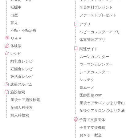
妊娠中
全員無料プレゼント
出産
ファーストプレゼント
育児
アプリ
不妊・不妊治療
ベビーカレンダーアプリ
Ｑ＆Ａ
体重管理アプリ
体験談
関連サイト
レシピ
ムーンカレンダー
離乳食レシピ
ウーマンカレンダー
妊娠食レシピ
シニアカレンダー
妊活食レシピ
シッテク
成長アルバム
ヨムーノ
施設検索
医師監修.com
産後ケア施設検索
産後ケアサロン ひより青山
産婦人科検索
産後ケアサロン ひより芝浦
婦人科検索
子育て支援団体
子育て支援機構
おぎゃー献金