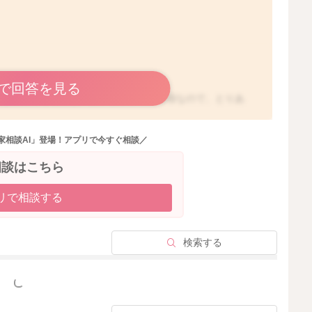
で回答を見る
かなか飲んでくれないということもある様なので、とりあ
していただくのがいいのかなと思いました。
飲んでくれないでしょうか？
家相談AI」登場！アプリで今すぐ相談／
だき、息子さんに少しでも飲んでもらってみるといいよう
相談はこちら
ですよね？
なると思いますよ。
リで相談する
よく褒めてみるのもいいと思いますよ。
検索する
っと見る