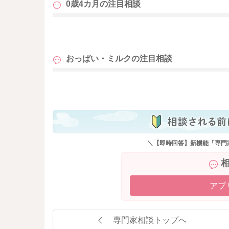
0歳4カ月の
注目相談
も
おっぱい・ミルクの
注目相談
も
＼【即時回答】新機能「専門
アプ
専門家相談トップへ