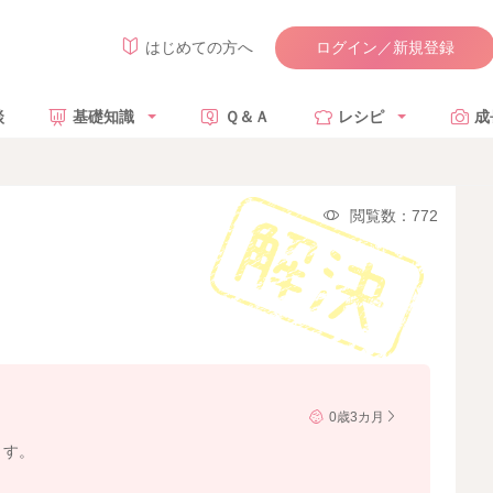
ログイン／新規登録
はじめての方へ
談
基礎知識
Ｑ＆Ａ
レシピ
成
閲覧数：772
0歳3カ月
ます。