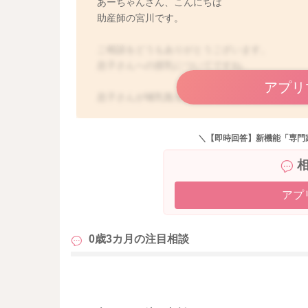
あーちゃんさん、こんにちは
助産師の宮川です。
ご相談をどうもありがとうございます。
息子さんへの授乳についてですね。
アプリ
息子さんが哺乳瓶を拒否してしまっていて、な
えずはどんどんおっぱいを飲んでもらうように
寝ぼけているような時でも、おっぱいもあまり
＼【即時回答】新機能「専門
おっぱいの刺激を可能な限り増やしてみていた
に思いますよ。
今よりももっとおっぱいは、以前は出ていたの
また刺激が増えることで、分泌も増えるように
アプ
少しでも咥えてくれて、飲んでくれたら、よく
0歳3カ月の
注目相談
良かったら参考になさってみてください。
どうぞよろしくお願いします。
も