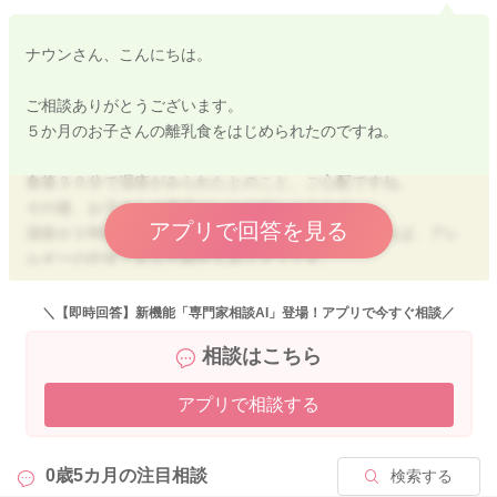
ナウンさん、こんにちは。
ご相談ありがとうございます。
５か月のお子さんの離乳食をはじめられたのですね。
食後３０分で湿疹がみられたとのこと、ご心配ですね。
その後、お子さんの様子はいかがでしょうか？
アプリで回答を見る
湿疹が２時間程度で消えてなくなったとのことであれば、アレ
ルギーの症状である可能性もありそうです。
一度、小児科でご相談いただくと安心だと思いますよ。
よろしくお願いします。
＼【即時回答】新機能「専門家相談AI」登場！アプリで今すぐ相談／
相談はこちら
アプリで相談する
2024/4/6 15:01
0歳5カ月の
注目相談
検索する