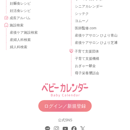
妊娠食レシピ
シニアカレンダー
妊活食レシピ
シッテク
成長アルバム
ヨムーノ
施設検索
医師監修.com
産後ケア施設検索
産後ケアサロン ひより青山
産婦人科検索
産後ケアサロン ひより芝浦
婦人科検索
子育て支援団体
子育て支援機構
おぎゃー献金
母子栄養懇話会
ログイン／新規登録
公式SNS