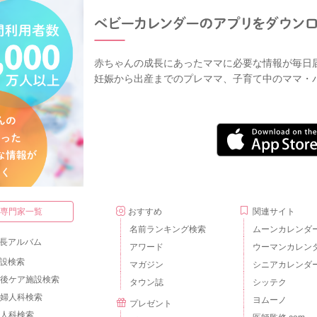
赤ちゃんの成長にあったママに必要な情報が毎日
妊娠から出産までのプレママ、子育て中のママ・
・専門家一覧
おすすめ
関連サイト
名前ランキング検索
ムーンカレンダ
長アルバム
アワード
ウーマンカレン
設検索
マガジン
シニアカレンダ
後ケア施設検索
タウン誌
シッテク
婦人科検索
ヨムーノ
プレゼント
人科検索