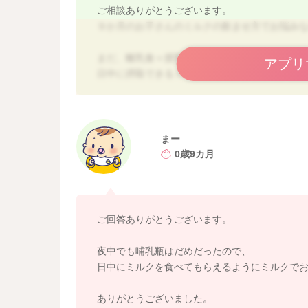
ご相談ありがとうございます。
９か月のお子さんのミルクの飲ませ方でお悩み
まだ、離乳食＋授乳の栄養が必要な時期になり
アプリ
日中に摂取できるミルク量を増やすことで、夜
離乳食にミルクを使っていく、寒天ミルクなど
増やしていけるとよいです。
また、夜間眠りかけている時間のほうが哺乳瓶
まー
お腹が空いて起きている様子であれば、哺乳瓶
0歳9カ月
よろしくお願いします。
ご回答ありがとうございます。
夜中でも哺乳瓶はだめだったので、
日中にミルクを食べてもらえるようにミルクで
ありがとうございました。