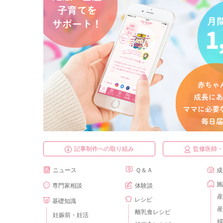
記事制作への取り組み
監修医師
ニュース
Ｑ＆Ａ
成
施
専門家相談
体験談
産
レシピ
基礎知識
産
離乳食レシピ
妊娠前・妊活
婦