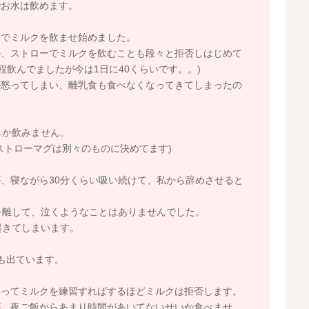
でお水は飲めます。
ーでミルクを飲ませ始めました。
か、ストローでミルクを飲むことも段々と拒否しはじめて
程飲んでましたが今は1日に40くらいです。。)
が怒ってしまい、離乳食も食べなくなってきてしまったの
しか飲みません。
ストローマグは別々のものに決めてます)
、寝ながら30分くらい吸い続けて、私から辞めさせると
を離して、泣くようなことはありませんでした。
起きてしまいます。
も出ています。
いってミルクを練習すればするほどミルクは拒否します。
が、夜ご飯からあまり時間があいてないせいか食べませ