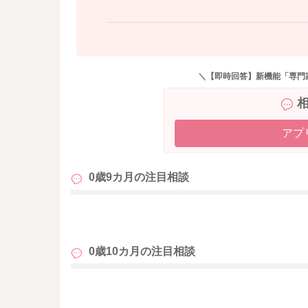
＼【即時回答】新機能「専門
アプ
0歳9カ月の
注目相談
も
0歳10カ月の
注目相談
も