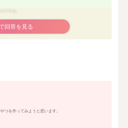
なのですね。
ます。
で回答を見る
間は寝てくれる場合もあります。
を食事間に食べるようにするなどで、日中のミルク摂取を
を嫌がらずに飲めてしまうお子さんも多いです。
挑戦してみるのも一つの手かなと思います。
2024/4/1 10:27
おやつを作ってみようと思います。