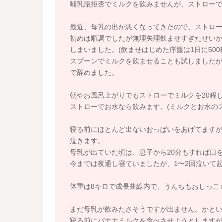
哺乳瓶拒否でミルクを飲みませんが、ストロー
最近、母乳の出が悪くなってきたので、ストロ
初めは順調でしたが無理矢理飲ませすぎたせい
しまいました。(飲ませはじめた序盤は1日に500
スプーンでミルクを飲ませることも試しました
で辞めました。
朝やお風呂上がりでもストローでミルクを20程
ストローでお水なら飲みます。(ミルクとお水の
寝る前にほとんど出ないおっぱいをあげてますが
泣きます。
母乳が出ていた頃は、息子から20分もすれば口
今までは夜通し寝ていましたが、1〜2回泣いて
体重は8キロで成長曲線内で、うんちもおしっこ
まだ母乳が飲みたさそうですが出ません。かと
寝る前にバナナミルクを食べさせようとします