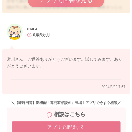
アプリで回答を見る
かせてあげてみるのもいいのかな？と思いました。
頭の下に巻いたバスタオルを入れてもらったり、授乳クッショ
ンの上に頭を乗せてみていただくのもいいかもしれません。そ
してお膝の裏に巻いたバスタオルを入れてあげてみるのもいい
と思います。
maru
抱っこで寝かしつけをされたら、そちらに寝かせてあげてみる
0歳5カ月
と、そのまま眠りについてくれることはないかなと思いまし
た。
宮川さん、ご返答ありがとうございます。試してみます。あり
そしてうつ伏せ寝になってしまったとしても少しでも安心材料
がとうございます。
になるように、呼吸を感知するセンサーを利用されてみるのも
いいのかなと思いました。
そうするとうつ伏せ寝になっていても、呼吸がちゃんと確認で
2024/3/22 7:57
きていると安心なのではと思いました。
良かったら参考になさってみてください。
＼【即時回答】新機能「専門家相談AI」登場！アプリで今すぐ相談／
どうぞよろしくお願いします。
相談はこちら
アプリで相談する