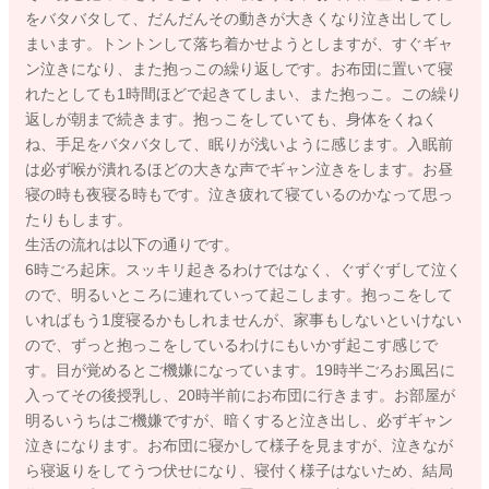
をバタバタして、だんだんその動きが大きくなり泣き出してし
まいます。トントンして落ち着かせようとしますが、すぐギャ
ン泣きになり、また抱っこの繰り返しです。お布団に置いて寝
れたとしても1時間ほどで起きてしまい、また抱っこ。この繰り
返しが朝まで続きます。抱っこをしていても、身体をくねく
ね、手足をバタバタして、眠りが浅いように感じます。入眠前
は必ず喉が潰れるほどの大きな声でギャン泣きをします。お昼
寝の時も夜寝る時もです。泣き疲れて寝ているのかなって思っ
たりもします。
生活の流れは以下の通りです。
6時ごろ起床。スッキリ起きるわけではなく、ぐずぐずして泣く
ので、明るいところに連れていって起こします。抱っこをして
いればもう1度寝るかもしれませんが、家事もしないといけない
ので、ずっと抱っこをしているわけにもいかず起こす感じで
す。目が覚めるとご機嫌になっています。19時半ごろお風呂に
入ってその後授乳し、20時半前にお布団に行きます。お部屋が
明るいうちはご機嫌ですが、暗くすると泣き出し、必ずギャン
泣きになります。お布団に寝かして様子を見ますが、泣きなが
ら寝返りをしてうつ伏せになり、寝付く様子はないため、結局