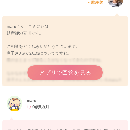
助産師
maruさん、こんにちは
助産師の宮川です。
ご相談をどうもありがとうございます。
息子さんのねんねについてですね。
夜のまとまって寝ることがなくなってきたのですね。
アプリで回答を見る
なかなかすんなりと寝付けないようですね。
息子さんもお辛いそうですし、お付き合いをされているmaruさ
んも大変だと思います。
日中のねんねも特別短いわけではなさそうですね。
maru
日中の授乳も毎回しっかりと飲んでくれているでしょうか？
0歳5カ月
排泄がよく出ているということなのですが、もし遊びのみをし
ていることがありましたら、その分哺乳量が少なくなることは
あると思います。