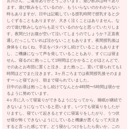
宮川さん、ご返答ありがとうございます。遊び飲みは時々あり
活動量も増えているかと思いますので、そのぶん消費量が多く
ます。遊び飲みをしているのか、もういらないのかわからない
なり、摂取エネルギー量がもっと必要になって夜間に欲しがっ
時もありますが。日中は記載している授乳時間で授乳すると少
て泣くこともないかなと思いました。
しぐずることもありますが、大きく泣くことはありません。な
結果抱っこで寝てくれることもあるということなので、お腹が
ので遊び飲みしながらも足りているのかなと思っていたりしま
空いているのかわからないこともあるのですが。。いかがでし
す。夜間だけお腹が空いて泣いてしまうのでしょうか？正直夜
ょうか？
通しだっこしていれば泣かないこともあります。夜間授乳後は
夜間に抱っこでも落ち着かず、授乳をすると落ち着いて寝てく
身体をくねくね、手足をバタバタし続けていることもあります
れた後には、落ち着いてその後よく寝てくれるのでしょうか？
し、ご機嫌になって声を発していることもあり、すぐには寝ま
いかがでしょうか？
せん。寝るのに抱っこして1時間ほどかかることがほとんどで、
そのあとお布団に置くと泣き、また抱っこ。置いて寝られても1
時間ほどでまた泣きます。3ヶ月ごろまでは夜間授乳後そのまま
すーっと寝ており、朝まで寝られていました。
2024/3/21 13:30
日中のお昼は抱っこをし続けてなんとか4時間〜5時間は寝かせ
るように努めています。
4ヶ月に入って寝返りができるようになってから、睡眠が継続で
きないようになっていると思います。いつでも寝返りをしたが
りますし、寝ていて起きるとすぐに寝返りをしたがり、うつ伏
せ寝が怖くできないようにしていると機嫌が悪くなって大泣き
すると言った感じです。どう寝かしつけをしたら良いか、この