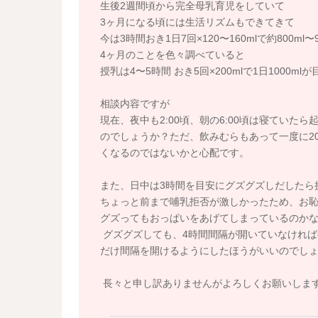
生後2週間頃から完全母乳育児をしていて
3ヶ月になる頃には生活リズムもできてきて
今は3時間おき1日7回×120〜160mlで約800ml
4ヶ月のことを色々調べていると
授乳は4〜5時間 おき5回×200mlで1日1000
相談内容ですが
現在、夜中も2:00頃、朝の6:00頃は寝てい
のでしょうか？ただ、飲みむらもあって一度に20
くなるのではないかと心配です。
また、日中は3時間を目安にグズグズしだしたら
ちょっと前まで哺乳拒否が激しかったため、お
グズってもおっぱいをあげてしまっているのか
グズグズしても、4時間間隔が開いていなければ
だけ間隔を開けるようにしたほうがいいのでし
長々と申し訳ありませんがよろしくお願いしま