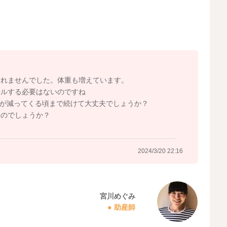
思いますよ。
見られているようでしたら、問題はないと思います。
間隔が開くようになると分泌が減ったり、おっぱいのトラ
ことで、哺乳量は減ってしまうことにもなります。
ります。
されませんでした。体重も増えています。
ールする必要はないのですね
るのはどうかなと思いました。
量が減ってくる頃まで続けて大丈夫でしょうか？
ような時にもあげていただくのでいいと思いますよ。
いのでしょうか？
2024/3/20 22:16
2024/3/20 22:08
宮川めぐみ
助産師