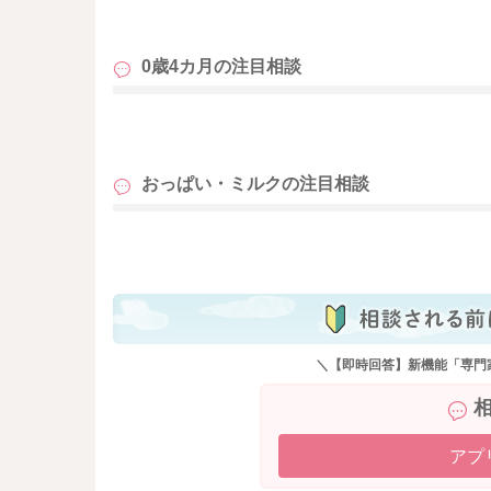
も
0歳4カ月の
注目相談
も
おっぱい・ミルクの
注目相談
も
＼【即時回答】新機能「専門
アプ