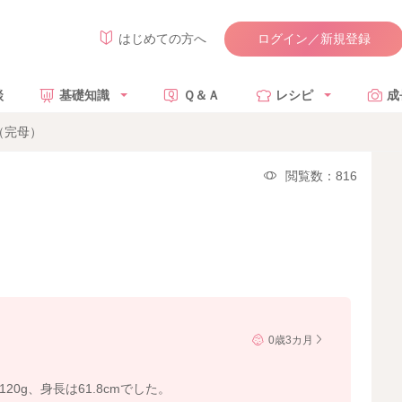
ログイン／新規登録
はじめての方へ
談
基礎知識
Ｑ＆Ａ
レシピ
成
（完母）
閲覧数：816
0歳3カ月
20g、身長は61.8cmでした。