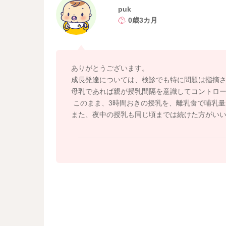
なので上記にあえて当てはめる必要はないかと
puk
0歳3カ月
今の娘さんの授乳のペースで順調に成長発達が
また夜間の授乳についてですが、6時間以上授乳
ブルを招くことも出てきます。
また書いてくださったように、授乳回数が減る
ありがとうございます。
そうなると体重の増えにも影響が出るようにな
成長発達については、検診でも特に問題は指摘
母乳であれば親が授乳間隔を意識してコントロ
なのでもう少しこのまま今のペースで続けられ
このまま、3時間おきの授乳を、離乳食で哺乳
日中のペースも今のまま、眠くてぐずっている
また、夜中の授乳も同じ頃までは続けた方がい
良かったら参考になさってみてください。
どうぞよろしくお願いします。