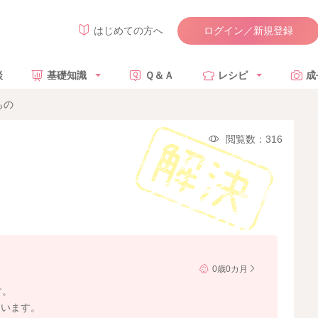
ログイン／新規登録
はじめての方へ
談
基礎知識
Ｑ＆Ａ
レシピ
成
もの
閲覧数：316
0歳0カ月
す。
ています。