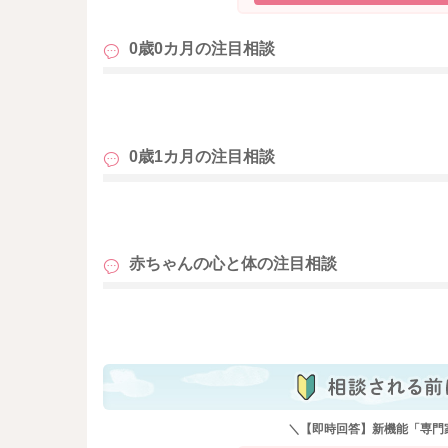
0歳0カ月の
注目相談
も
0歳1カ月の
注目相談
も
赤ちゃんの心と体の
注目相談
も
＼【即時回答】新機能「専門