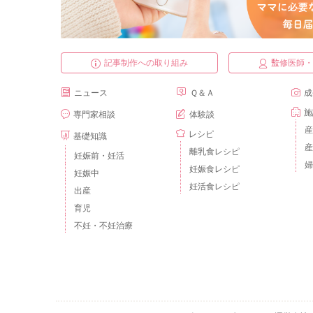
記事制作への取り組み
監修医師
ニュース
Ｑ＆Ａ
成
施
専門家相談
体験談
産
レシピ
基礎知識
産
離乳食レシピ
妊娠前・妊活
婦
妊娠食レシピ
妊娠中
妊活食レシピ
出産
育児
不妊・不妊治療