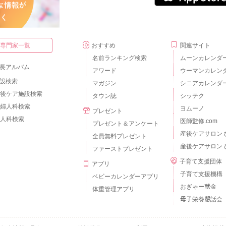
・専門家一覧
おすすめ
関連サイト
名前ランキング検索
ムーンカレンダ
長アルバム
アワード
ウーマンカレン
設検索
マガジン
シニアカレンダ
後ケア施設検索
タウン誌
シッテク
婦人科検索
ヨムーノ
プレゼント
人科検索
医師監修.com
プレゼント＆アンケート
産後ケアサロン 
全員無料プレゼント
産後ケアサロン 
ファーストプレゼント
子育て支援団体
アプリ
子育て支援機構
ベビーカレンダーアプリ
おぎゃー献金
体重管理アプリ
母子栄養懇話会