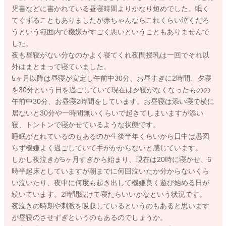
児書などに書かれている昼寝時間よりかなり短めでした。眠く
てぐずることもありましたが赤ちゃんならこれくらい泣くだろ
うという範囲内で機嫌がすごく悪いということもありませんで
した。
夜も昼寝がない分なのかよく寝てくれ夜間授乳は一回でそれ以
外はまとまって寝ていました。
5ヶ月以降は昼寝が安定し午前中30分、お昼すぎに2時間、夕寝
を30分という日を過ごしていて現在は夕寝がなくなったものの
午前中30分、お昼寝2時間をしています。お昼寝は添い寝で横に
居ないと30分や一時間無いくらいで起きてしまいますが添い
寝、トントンで寝かせているような状態です。
睡眠がとれているのもあるのか生後半年くらいから日中は愚図
らず機嫌よく過ごしていて手がかからないと感じています。
しかし夜泣きが5ヶ月すぎから始まり、現在は20時に寝かせ、6
時半起床としていますが朝までに何回泣いたか分からないくら
い泣いたり、夜中に何度も起き出して機嫌良く遊び始める日が
続いています。2時間続けて寝たらいいかなという状況です。
夜泣きの時期や刺激を吸収しているというのもあると思います
が昼寝のさせすぎというのもあるのでしょうか。