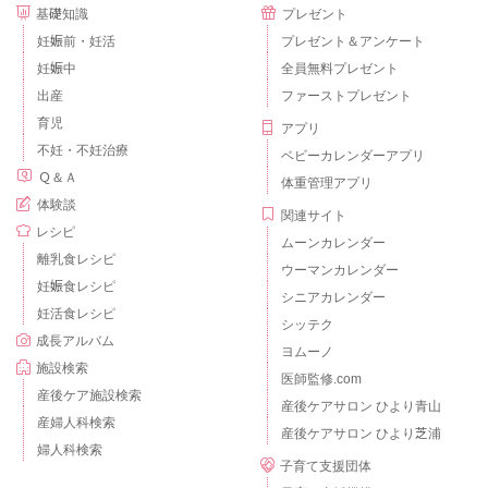
基礎知識
プレゼント
妊娠前・妊活
プレゼント＆アンケート
妊娠中
全員無料プレゼント
出産
ファーストプレゼント
育児
アプリ
不妊・不妊治療
ベビーカレンダーアプリ
Ｑ＆Ａ
体重管理アプリ
体験談
関連サイト
レシピ
ムーンカレンダー
離乳食レシピ
ウーマンカレンダー
妊娠食レシピ
シニアカレンダー
妊活食レシピ
シッテク
成長アルバム
ヨムーノ
施設検索
医師監修.com
産後ケア施設検索
産後ケアサロン ひより青山
産婦人科検索
産後ケアサロン ひより芝浦
婦人科検索
子育て支援団体