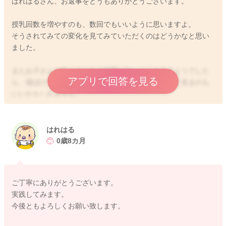
はれはるさん、お返事をどうもありがとうございます。
授乳回数を増やすのも、数回でもいいように思いますよ。
そうされてみての変化を見てみていただくのはどうかなと思い
ました。
またお子さんが飲んでくれる時間が短いこともあるようでした
アプリで回答を見る
ら、寝ぼけているようなタイミングで飲んでもらって見るのも
いいかもしれません。
お昼寝で目を覚ます前ぐらいの頃にあげてみるのもいいかもし
れません。
起きている時よりもしっかりと飲んでくれることもあります
はれはる
よ。
0歳8カ月
そして夕食後、寝る前にも授乳をされてみてください。
夕食の時間を後ろにずらしていただくのもいいと思いますよ。
ご丁寧にありがとうございます。
実践してみます。
良かったら参考になさってみてください。
今後ともよろしくお願い致します。
どうぞよろしくお願いします。