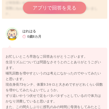
ど特別長いわけではないのかなとは思いました。
アプリで回答を見る
実際にねんねをしている時間帯も問題はなさそうに思いまし
た。
夜の寝る時間も遅くなっていませんし、朝もちゃんと早くに起
こしてくださっていると思います。朝寝の時間も早すぎる印象
もありません。
はれはる
0歳8カ月
ただ少し日中の、起きている間の授乳回数をもう少し増やして
みたりするとどうかな？と思いました。
寝るにもエネルギーが必要になると言われます。
お忙しいところ早急なご回答ありがとうございます。
朝起きてから夜寝るまでの授乳回数が、数回増えるとどうか
生活リズムについては問題なさそうとのことありがとうござい
な？と思いました。
ます。
実際の息子さんの哺乳よく、飲んでくれている状況はわからな
哺乳回数を増やすというのは考えになかったのでやってみたい
いのですが、今以上に吸ってもらう時間を増やすのは難しいよ
と思います。
うでしたら、離乳食のご飯やお野菜の量をもう少し増やせそう
現在身長73センチ、体重9.3キロと大きめですがどれくらい回数
でしたら増やしてみていただくと、その分夜中に目を覚ました
を増やしてみたらよいでしょうか。
りする事が減ることはないかなと思いました。
ずり這いやうつ伏せで足をバタバタずっとしているので体力は
かなり消費していると思います。
いかがでしょうか？
また、この間久しぶりに授乳のみの時間に母測をしてみたとこ
良かったら参考になさってみてください。