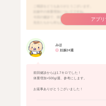
ご相談をどうもありがとうございます。
妊娠中の体重増加についてですね。
今回の健診で、体重注意のスタンプを押されて
アプリ
先生たちから何もお話は特になかったというこ
ちなみに前回の健診からどれぐらい体重が増え
みほさんのBMIがわからないこともありますの
は、お返事が難しいのですが、前回の健診からの
たようでしたら、良いと思います。
みほ
それよりも増え幅が大きくなっていた事がある
妊娠24週
た。
よかったら参考になさってみてください。
どうぞよろしくお願いします。
前回健診からは1.7キロでした！
体重増加+500g/週、参考にします。
お返事ありがとうございました！