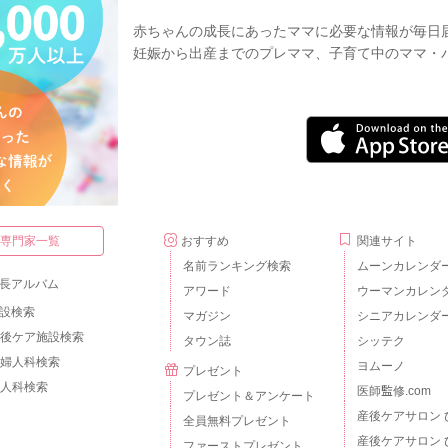
赤ちゃんの成長にあったママに必要な情報が毎日
妊娠から出産までのプレママ、子育て中のママ・
・専門家一覧
おすすめ
関連サイト
名前ランキング検索
ムーンカレンダ
長アルバム
アワード
ウーマンカレン
設検索
マガジン
シニアカレンダ
後ケア施設検索
タウン誌
シッテク
婦人科検索
ヨムーノ
プレゼント
人科検索
医師監修.com
プレゼント＆アンケート
産後ケアサロン 
全員無料プレゼント
産後ケアサロン 
ファーストプレゼント