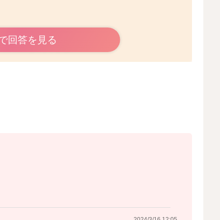
いたのですね。
で回答を見る
とで、気になりますよね。
ていたのでしょうか？
で、妊娠中にどれぐらいまでの体重増加がよしとされるの
体重の増えが一週間で500gぐらいまでには抑えられてい
ようでしたら、そのことで押されていたのかなと思いまし
2024/3/12 22:49
2024/3/16 12:05