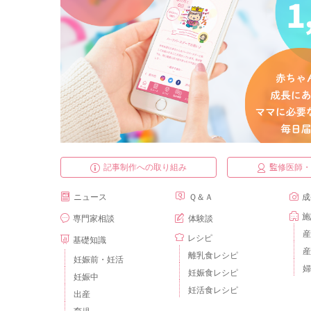
記事制作への取り組み
監修医師
ニュース
Ｑ＆Ａ
成
施
専門家相談
体験談
産
レシピ
基礎知識
産
離乳食レシピ
妊娠前・妊活
婦
妊娠食レシピ
妊娠中
妊活食レシピ
出産