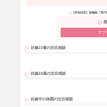
＼【即時回答】新機能「専門
アプ
妊娠23週の
注目相談
も
妊娠24週の
注目相談
も
妊娠中の体調の
注目相談