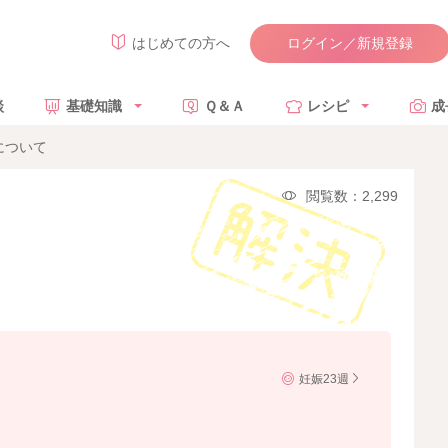
ログイン／新規登録
はじめての方へ
談
基礎知識
Ｑ＆Ａ
レシピ
成
について
閲覧数：2,299
妊娠23週