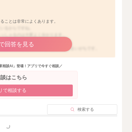
くることは非常によくあります。
ているからですね。
らっしゃるのは大変よく分かります。
で回答を見る
児にイライラしたり、ご自身を責めてしまいがちです。
た行動をしてくれない時、それらの理想と実際との間が開
家相談AI」登場！アプリで今すぐ相談／
相談はこちら
皆さん多かれ少なかれイライラしていると思います。
トロールするのが難しい時や著しくネガティブな感情を抱
リで相談する
ます。
検索する
です。よろしくお願いします。
っと見る