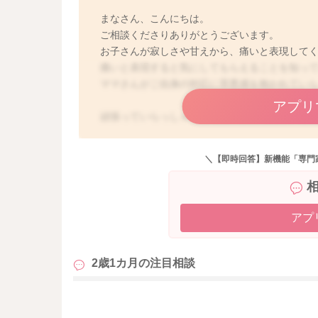
まなさん、こんにちは。
ご相談くださりありがとうございます。
お子さんが寂しさや甘えから、痛いと表現して
痛いと表現すると気にしてもらえることを知っ
ママさんがご自身の対応に罪悪感を抱かれてい
アプリ
頑張っていらっしゃる方であればあるほど、育
お子さんに対して抱く期待と、その期待に沿っ
＼【即時回答】新機能「専門
けば開くほど、イライラしてしまいますよね。
これはママさんに限った事ではありませんよ。
母親だって人間ですから、自分の気持ちをコン
アプ
く事があり自然です。
2歳1カ月の
注目相談
とは言え、痛い場合も本当にあるかも？と思い
尿道炎などあることも。
一度は小児科できちんと診てもらった方が安心
も