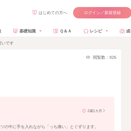
ログイン／新規登録
はじめての方へ
談
基礎知識
Ｑ＆Ａ
レシピ
成
ぱいです
閲覧数：926
2歳1カ月
ムツの中に手を入れながら「っち痛い」とぐずります。