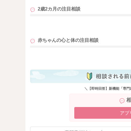
2歳2カ月の
注目相談
も
赤ちゃんの心と体の
注目相談
も
＼【即時回答】新機能「専門
アプ