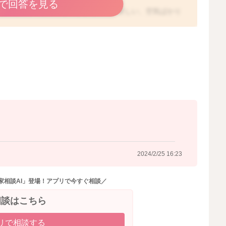
で回答を見る
あります。 溢れ出してしまたって、苦しい、空気ばかり
るために、あげる前に搾乳をして、シャワー状に分泌する
、吸い付きやすくしてからあげる様に工夫しましょう。
、どの様なものか、直接拝見できません。ご心配がありま
くお願いします。
人＜;)
2024/2/24 18:31
2024/2/25 16:23
家相談AI」登場！アプリで今すぐ相談／
相談はこちら
リで相談する