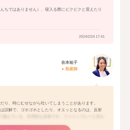
さいね！
うんちではありません）、寝入る際にビクビクと震えたり
。
開しています。
2024/2/24 17:41
Rx7CjSLazVhQd77gzNNAkJy1z
Rx7CjSLazVhQd77gzNNAkJy1z
在本祐子
助産師
2024/2/24 13:35
んだり、時にむせながら吐いてしまうことがあります。
れは誤解で、ゴホゴホとしたり、オエッとなるのは、反射
て備えている、生理的な反射です。ファインプレーと言わ