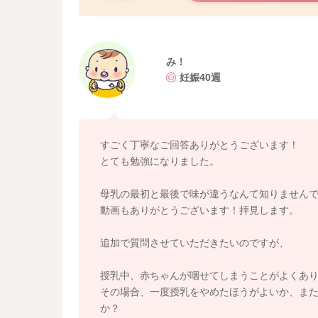
一般的な授乳間隔の目安は、3時間おきくらい、
が、母乳育児の場合には、赤ちゃんが欲しがる
います。
み！
妊娠40週
そのため、細切れ授乳になるお子さんであれば、
くありません。
お子さんは、まだ生まれたばかりですからね、1
すごく丁寧なご回答ありがとうございます！
で、実際に飲んでいる量にかなりムラがありま
とても勉強になりました。
また、おっぱいは、これから分泌が伸びてきま
学的に示されています。
母乳の最初と最後で味が違うなんて知りません
特に1回の授乳で、後半の母乳の方が成分的に脂
動画もありがとうございます！拝見します。
甘いおっぱいのため、赤ちゃんの満足度にも寄
追加で質問させていただきたいのですが、
そのため、片側をしっかり授乳するのは理にか
りしていますよ。
授乳中、赤ちゃんが咽せてしまうことがよくあ
1回の授乳で、おっぱいをしっかりと欲しいだけ
その場合、一度授乳をやめたほうがよいか、ま
かもしれませんね。
か？