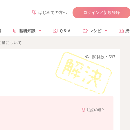
ログイン／新規登録
はじめての方へ
談
基礎知識
Ｑ＆Ａ
レシピ
成
の量について
閲覧数：597
妊娠40週