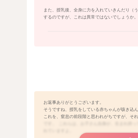
ミルクを足しても、時間で起こす様にしてくだ
また、授乳後、全身に力を入れていきんだり（
するのですが、これは異常ではないでしょうか
宮川助産師が動画で授乳の際のテクニックを公
よかったらご覧になってみてくださいね！
https://youtube.com/playlist?list=PL5X6kc70
https://youtube.com/playlist?list=PL5X6kc70
お返事ありがとうございます。
そうですね、授乳をしている赤ちゃんが咳き込
これを、窒息の前段階と思われがちですが、そ
です。 これらは、お子さん自身が、生まれ持っ
れていますよ。