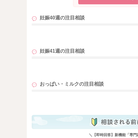
妊娠40週の
注目相談
も
妊娠41週の
注目相談
も
おっぱい・ミルクの
注目相談
も
＼【即時回答】新機能「専門