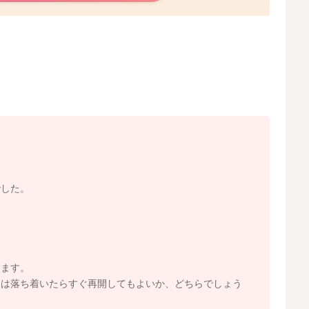
1回の授乳時間は15分前後と、お話しすることが多いです
ときに欲しがるだけあげる授乳をして構わないと言われて
乳児期前半では、1日に10回以上の授乳になることも珍し
回に飲む量も少量です。また上手く吸えたか、吸えないか
す。仕方ない時期でもありますね。
すと、飲み始めと飲み終りで味と成分が変わることが、科
でした。
肪分が多く、赤ちゃんの発育には有用と言われています。
与しているかもしれません。
なっており、次までの間隔が空きやすくなるとも言われた
ります。
飲ませてあげるのは、結果的に赤ちゃんを満足させていく
たは落ち着いたらすぐ再開してもよいか、どちらでしょう