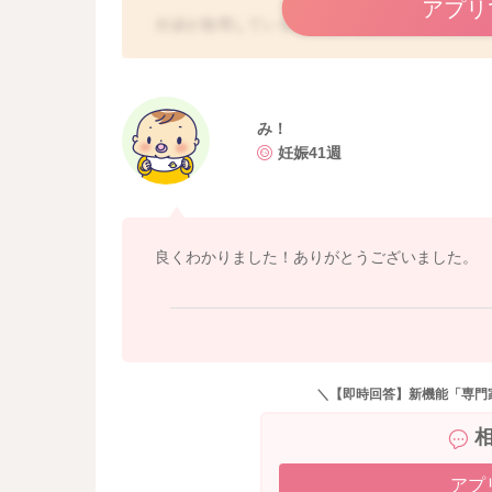
アプリ
分泌が急増しているおっぱいは飲みにくいことが
飲む、などあります。 おっぱいを飲みやすくす
のが落ち着いてから、また乳首が柔らかくなり
次にビクビクする感じですが、これに関しては
み！
したら、動画撮影をし、医師にご相談をよろし
妊娠41週
はっきりしたことをお伝えできず、すみません(＞
良くわかりました！ありがとうございました。
＼【即時回答】新機能「専門
アプ