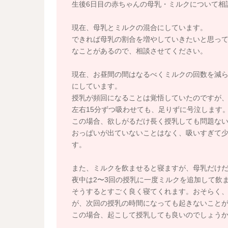
生後6日目の赤ちゃんの母乳・ミルクについて相
現在、母乳とミルクの混合にしています。
できれば母乳の割合を増やしていきたいと思っ
なことがあるので、相談させてください。
現在、お昼間の間はなるべくミルクの回数を減
にしています。
授乳が頻回になることは覚悟していたのですが
左右15分ずつ吸わせても、足りずに号泣します
この場合、欲しがるだけ長く授乳しても問題な
おっぱいが出ていないことはなく、吸いすぎて
す。
また、ミルクを飲ませると寝ますが、母乳だけ
夜中は2〜3回の授乳に一度ミルクを追加して飲
そうするとすごく良く寝てくれます。おそらく
が、次回の授乳の時間になっても起きないこと
この場合、起こして授乳しても良いのでしょう