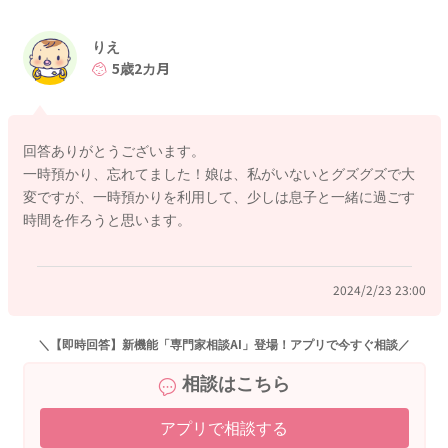
読ませていただき、りえさんがお一人で抱えるのも限界はない
りえ
かなと思いました。
5歳2カ月
娘さんがもう少し大きくなってくれて、息子さんとの関わりが
もう少し今よりもうまく距離が保てるようになるまでは大変な
ように思いました。
回答ありがとうございます。
月に数回、週に一度でも娘さんを数時間でも一時預かりをされ
一時預かり、忘れてました！娘は、私がいないとグズグズで大
てみて、息子さんと二人だけになれる時間を設けられるように
変ですが、一時預かりを利用して、少しは息子と一緒に過ごす
されるのはいかがでしょうか？
時間を作ろうと思います。
そして旦那さんにも事情を再度とお伝えいただき、家族の時間
も大切にしつつ、数時間だけでもりえさんと息子さんだけの時
間も持てるように、調整をお願いされてみてはいかがでしょう
2024/2/23 23:00
か？
ほんの数時間だけでも、そのような時間を定期的に持てるよう
になると、息子さんにとっても安心できる、ホッとできるよう
＼【即時回答】新機能「専門家相談AI」登場！アプリで今すぐ相談／
な時間が増えることになるのではないかなと思いました。
相談はこちら
一時預かりなどの活用していただきつつ、作ってみるのも良い
アプリで相談する
のかなと思いました。