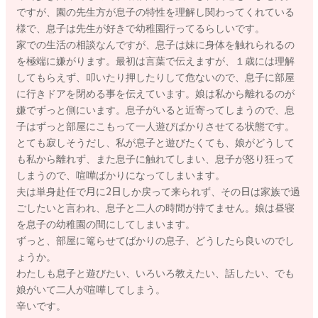
ですが、園の先生方が息子の特性を理解し関わってくれている
様で、息子は先生が好きで幼稚園行ってるらしいです。
家での生活の相談なんですが、息子は妹に身体を触れられるの
を極端に嫌がります。最初は言葉で伝えますが、１歳には理解
してもらえず、叩いたり押したりして危ないので、息子に部屋
に行きドアを閉める事を伝えています。娘は私から離れるのが
嫌でずっと側にいます。息子がいると近寄ってしまうので、息
子はずっと部屋にこもって一人遊びばかりさせてる状態です。
とても寂しそうだし、私が息子と遊びたくても、娘がどうして
も私から離れず、また息子に触れてしまい、息子が怒り狂って
しまうので、喧嘩ばかりになってしまいます。
夫は単身赴任で月に2日しか戻って来られず、その日は家族で過
ごしたいと言われ、息子と二人の時間が持てません。娘は昼寝
を息子の幼稚園の間にしてしまいます。
ずっと、部屋に篭らせてばかりの息子、どうしたら良いのでし
ょうか。
わたしも息子と遊びたい、いろいろ教えたい、話したい、でも
娘がいて二人が喧嘩してしまう。
辛いです。