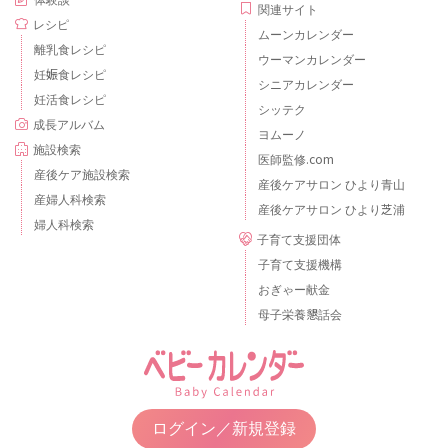
体験談
関連サイト
レシピ
ムーンカレンダー
離乳食レシピ
ウーマンカレンダー
妊娠食レシピ
シニアカレンダー
妊活食レシピ
シッテク
成長アルバム
ヨムーノ
施設検索
医師監修.com
産後ケア施設検索
産後ケアサロン ひより青山
産婦人科検索
産後ケアサロン ひより芝浦
婦人科検索
子育て支援団体
子育て支援機構
おぎゃー献金
母子栄養懇話会
ログイン／新規登録