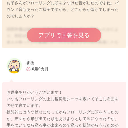
お子さんがフローリングに頭をぶつけた音がしたのですね。バ
ウンド音もあったご様子ですから、どこからか落ちてしまった
のでしょうか？
頭部外傷は頭にどの程度の圧力のエネルギーが加わったかによ
アプリで回答を見る
り、対応がことなります。
本人が座っていて転倒した、ベッドやソファーから転落したな
ど状況はいかがでしょうか？
ぶつけたご様子がもしわからない場合の頭部受傷時には、子ど
まあ
も特有の性質から慎重に経過をみる必要があります。
0歳9カ月
乳幼児は転倒や頭部外傷の事実がはっきりしない場合もありま
すし、症状がうまく訴えられなかったりするため、いつもと違
お返事ありがとうございます！
う様子がないかを確認しましょう。
いつもフローリングの上に暖房用シーツを敷いてそこに布団を
のせて寝ています。
特に留意したいポイントとしては以下の症状の有無になりま
状態的にはうつ伏せになってからフローリングに頭をうったの
す。
か、布団から飛び出てた頭をあげようとして床にうったのか、
・意識がボーとしている
手をついてなら座る事が出来るので座った状態からうったのか
・元気がない、活気がない