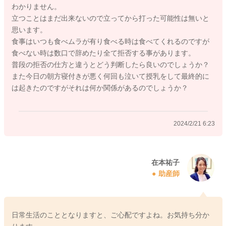
わかりません。
・非常に機嫌が悪くなる
立つことはまだ出来ないので立ってから打った可能性は無いと
・顔色が悪い
思います。
・嘔吐を繰り返している
食事はいつも食べムラが有り食べる時は食べてくれるのですが
・身体に不自然な動きやけいれん様運動がでてくる
食べない時は数口で辞めたり全て拒否する事があります。
・母乳やミルクの飲みが悪い
普段の拒否の仕方と違うとどう判断したら良いのでしょうか？
・食事を嫌がる
また今日の朝方寝付きが悪く何回も泣いて授乳をして最終的に
・呼吸が苦しそう、不規則な呼吸をしている
は起きたのですがそれは何か関係があるのでしょうか？
これらの症状がある場合には、必ず病院を受診しましょう。
夜間であっても、ぶつけたエピソードが48時間以内にあれば、
2024/2/21 6:23
受診した方がよいとされます。
受診するべきか否か迷う場合には、小児救急電話相談をご利用
なさってくださいね。 どうぞよろしくお願いします。
在本祐子
助産師
https://www.mhlw.go.jp/topics/2006/10/tp1010-3.html
日常生活のこととなりますと、ご心配ですよね。お気持ち分か