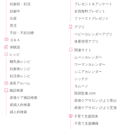
妊娠前・妊活
プレゼント＆アンケート
妊娠中
全員無料プレゼント
出産
ファーストプレゼント
育児
アプリ
不妊・不妊治療
ベビーカレンダーアプリ
Ｑ＆Ａ
体重管理アプリ
体験談
関連サイト
レシピ
ムーンカレンダー
離乳食レシピ
ウーマンカレンダー
妊娠食レシピ
シニアカレンダー
妊活食レシピ
シッテク
成長アルバム
ヨムーノ
施設検索
医師監修.com
産後ケア施設検索
産後ケアサロン ひより青山
産婦人科検索
産後ケアサロン ひより芝浦
婦人科検索
子育て支援団体
子育て支援機構