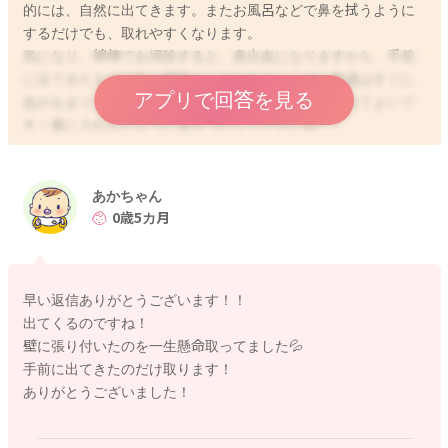
的には、自然に出てきます。またお風呂などで鼻を拭うように
するだけでも、取れやすくなります。
気になり、綿棒でお掃除すると、鼻出血になりますから、手前
に出てきたものを取る程度にしておきましょう。普通はすぐに
アプリで回答を見る
血が止まりますから、手前に来たものは、綿棒で取ってよいで
す！奥に入れないように気をつけてくださいね^_^
あかちゃん
2024/2/14 20:00
0歳5カ月
早い返信ありがとうございます！！
出てくるのですね！
壁に張り付いたのを一生懸命取ってました💦
手前に出てきたのだけ取ります！
ありがとうございました！