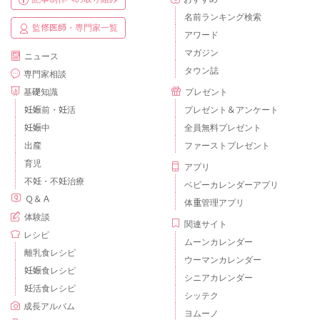
名前ランキング検索
監修医師・専門家一覧
アワード
マガジン
ニュース
タウン誌
専門家相談
基礎知識
プレゼント
妊娠前・妊活
プレゼント＆アンケート
妊娠中
全員無料プレゼント
出産
ファーストプレゼント
育児
アプリ
不妊・不妊治療
ベビーカレンダーアプリ
Ｑ＆Ａ
体重管理アプリ
体験談
関連サイト
レシピ
ムーンカレンダー
離乳食レシピ
ウーマンカレンダー
妊娠食レシピ
シニアカレンダー
妊活食レシピ
シッテク
成長アルバム
ヨムーノ