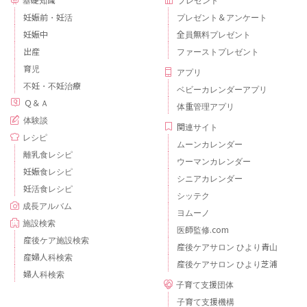
基礎知識
プレゼント
妊娠前・妊活
プレゼント＆アンケート
妊娠中
全員無料プレゼント
出産
ファーストプレゼント
育児
アプリ
不妊・不妊治療
ベビーカレンダーアプリ
Ｑ＆Ａ
体重管理アプリ
体験談
関連サイト
レシピ
ムーンカレンダー
離乳食レシピ
ウーマンカレンダー
妊娠食レシピ
シニアカレンダー
妊活食レシピ
シッテク
成長アルバム
ヨムーノ
施設検索
医師監修.com
産後ケア施設検索
産後ケアサロン ひより青山
産婦人科検索
産後ケアサロン ひより芝浦
婦人科検索
子育て支援団体
子育て支援機構