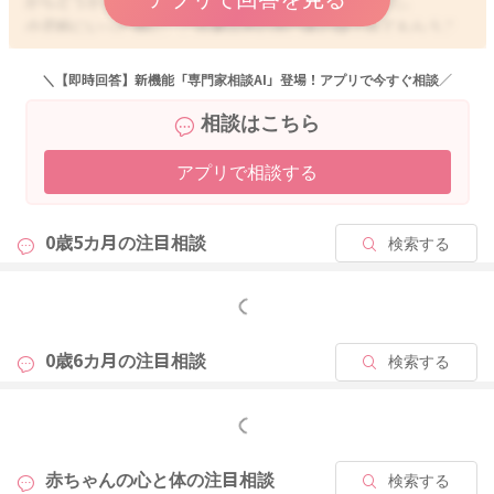
からどうかご自身をお責めにならずに･･･と思いました。
小児科にいった際に、ご自身以外の専門家の目でみてもらうこ
とで安心できることもあるかと思います。
お気をつけていってらしてくださいね。また何かあればどうぞ
＼【即時回答】新機能「専門家相談AI」登場！アプリで今すぐ相談／
ご利用くださいませ。
相談はこちら
ご相談ありがとうございました。
アプリで相談する
2024/2/20 11:26
0歳5カ月の
注目相談
検索する
もっと見る
0歳6カ月の
注目相談
検索する
もっと見る
赤ちゃんの心と体の
注目相談
検索する