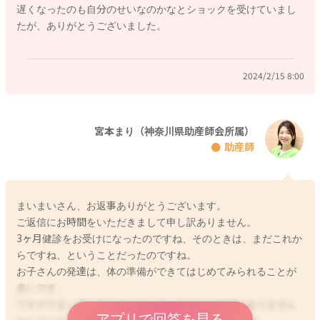
遅くなったのも自分のせいなのかなとショックを受けていまし
さんの興味や関心が高まり、それによって体の動きも促される
たが、ありがとうございました。
こともありますので、よかったら意識して触れ合いながら遊ん
でみましょう。
2024/2/15 8:00
様子をみてよいか、ということですが、4ヶ月健診は受診されま
したでしょうか。診察した医師から首すわりについて指示がな
ければ、上記のような日々の生活なかで少し工夫してみて経過
をみられ、翌月の予防接種の際にまた小児科で相談する、とい
宮本まり（神奈川県助産師会所属）
助産師
うことでもよいのかなと思いました。
よかったら参考になさってみてくださいね。
よろしくお願いいたします。
まいまいさん、お返事ありがとうございます。
ご返信にお時間をいただきまして申し訳ありません。
3ヶ月健診をお受けになったのですね、そのときは、まだこれか
らですね、ということだったのですね。
2024/2/14 8:37
お子さんの発達は、体の準備ができてはじめてみられることが
多いです。
ですのでまいまいさんのせい、といういうわけではありません
アプリで回答を見る