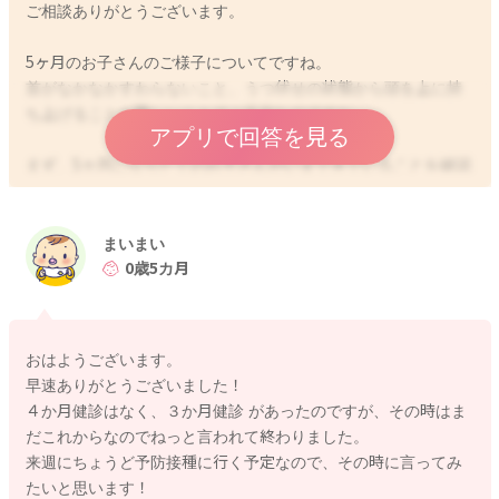
ご相談ありがとうございます。
5ヶ月のお子さんのご様子についてですね。
首がなかなかすわらないこと、うつ伏せの状態から頭を上に持
ち上げることが難しいことでご不安なのですね。
アプリで回答を見る
まず、5ヶ月になりたてのお子さんがいまできていることを確認
してみましょう。
追試ができるということは、動くものを認識できているという
目の発達が伺えます。
まいまい
また、体をねじって動かすことで、寝返りももうすぐみられる
0歳5カ月
かもしれないですね。
赤ちゃんの発達の目安はありますが、個人差がとても大きいで
おはようございます。
す。練習をしないから遅くなるというよりは、体の機能の準備
早速ありがとうございました！
ができてからみられるようになってきますので、あえて練習や
４か月健診はなく、３か月健診 があったのですが、その時はま
訓練は必要ないので安心してくださいね。
だこれからなのでねっと言われて終わりました。
来週にちょうど予防接種に行く予定なので、その時に言ってみ
とはいえ焦る気持ちもおありかと思いますので、日々の生活の
たいと思います！
なかで赤ちゃんとのスキンシップをとりながら遊ぶことでお子