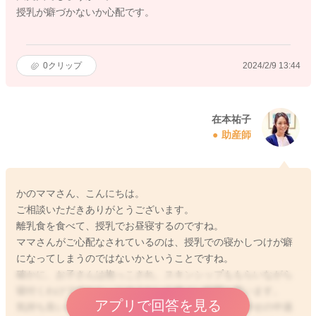
授乳が癖づかないか心配です。
0
クリップ
2024/2/9 13:44
在本祐子
助産師
かのママさん、こんにちは。
ご相談いただきありがとうございます。
離乳食を食べて、授乳でお昼寝するのですね。
ママさんがご心配なされているのは、授乳での寝かしつけが癖
になってしまうのではないかということですね。
確かに、お子さんは抱っこされ、スキンシップももらいながら
寝付くわけですから、この上ない心地よい時間と思います。
アプリで回答を見る
気持ち良いので、習慣にはなりますが、赤ちゃんが幸せの中過