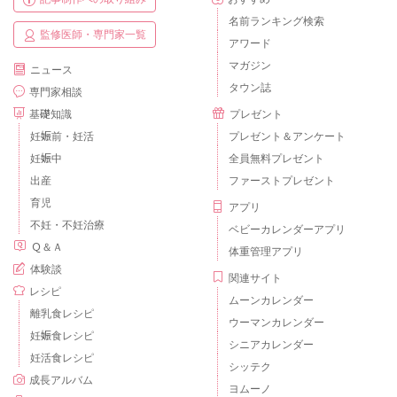
名前ランキング検索
監修医師・専門家一覧
アワード
マガジン
ニュース
タウン誌
専門家相談
基礎知識
プレゼント
妊娠前・妊活
プレゼント＆アンケート
妊娠中
全員無料プレゼント
出産
ファーストプレゼント
育児
アプリ
不妊・不妊治療
ベビーカレンダーアプリ
Ｑ＆Ａ
体重管理アプリ
体験談
関連サイト
レシピ
ムーンカレンダー
離乳食レシピ
ウーマンカレンダー
妊娠食レシピ
シニアカレンダー
妊活食レシピ
シッテク
成長アルバム
ヨムーノ