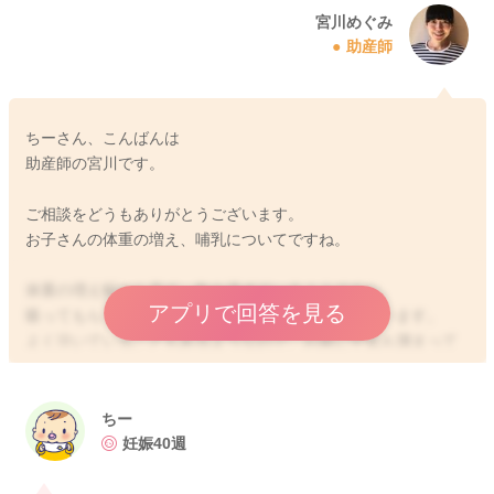
宮川めぐみ
助産師
ちーさん、こんばんは
助産師の宮川です。
ご相談をどうもありがとうございます。
お子さんの体重の増え、哺乳についてですね。
体重の増え幅から見て、飲み過ぎているようですね。
アプリで回答を見る
吸ってもらう時間を短めにされてみるのもいいと思います。
よく泣いていることもあるようなので、お腹に空気も溜まって
いて、より苦しさもあるかもしれません。
うんちもよく出ているようなのですが、綿棒浣腸をしてガス抜
きをしてあげてもいいと思います。
ちー
思っているよりもガスが溜まっていることもあるかもしれませ
妊娠40週
ん。