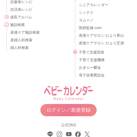
妊娠食レシピ
シニアカレンダー
妊活食レシピ
シッテク
成長アルバム
ヨムーノ
施設検索
医師監修.com
産後ケア施設検索
産後ケアサロン ひより青山
産婦人科検索
産後ケアサロン ひより芝浦
婦人科検索
子育て支援団体
子育て支援機構
おぎゃー献金
母子栄養懇話会
ログイン／新規登録
公式SNS