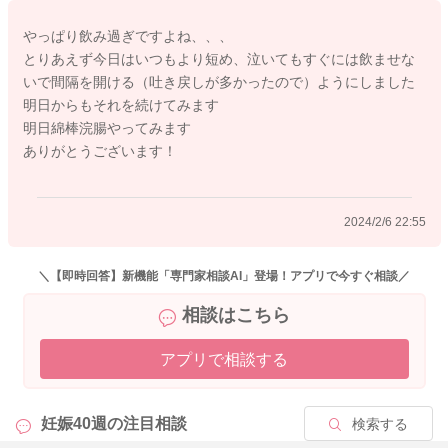
お腹が楽になることで、泣くことも軽減するかもしれません。
やっぱり飲み過ぎですよね、、、
とりあえず今日はいつもより短め、泣いてもすぐには飲ませな
上体を起こし気味にして寝かせてあげてみるのもいいと思いま
いで間隔を開ける（吐き戻しが多かったので）ようにしました
すよ。
明日からもそれを続けてみます
明日綿棒浣腸やってみます
念のために綿棒浣腸のやり方を書かせていただきますね。
ありがとうございます！
綿棒の先にオイルやワセリンをつけていただきます。肛門に1,2
cm
挿入していただき、1分近く中で円を描くように刺激をしてみて
2024/2/6 22:55
ください。そうするとガスやうんちが出てくると思います。
もし出なくても5、6時間は様子を見ていただきます。反応が待
ってみてもないようでしたら、再度刺激をしていただいてもい
＼【即時回答】新機能「専門家相談AI」登場！アプリで今すぐ相談／
いですよ。
相談はこちら
ある程度飲めていて、お腹もみたっていそうなのに、それでも
アプリで相談する
泣き続けるような時には、次のようなことを試されてみるのも
いいと思います。
腰からお尻にかけて丸くなれるように、薄手のおくるみで巻い
妊娠40週の
注目相談
検索する
てあげて、だっこをされてみるのもいいと思います。