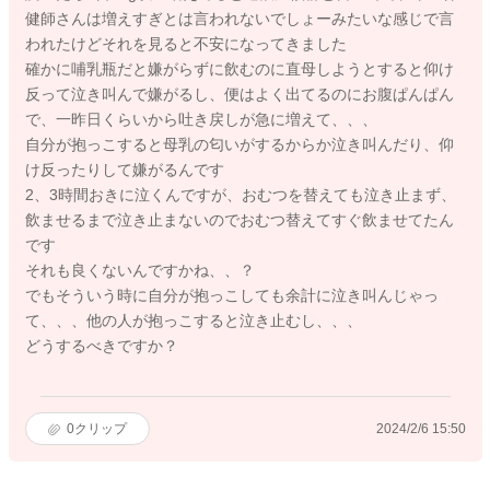
健師さんは増えすぎとは言われないでしょーみたいな感じで言
われたけどそれを見ると不安になってきました
確かに哺乳瓶だと嫌がらずに飲むのに直母しようとすると仰け
反って泣き叫んで嫌がるし、便はよく出てるのにお腹ぱんぱん
で、一昨日くらいから吐き戻しが急に増えて、、、
自分が抱っこすると母乳の匂いがするからか泣き叫んだり、仰
け反ったりして嫌がるんです
2、3時間おきに泣くんですが、おむつを替えても泣き止まず、
飲ませるまで泣き止まないのでおむつ替えてすぐ飲ませてたん
です
それも良くないんですかね、、？
でもそういう時に自分が抱っこしても余計に泣き叫んじゃっ
て、、、他の人が抱っこすると泣き止むし、、、
どうするべきですか？
0
クリップ
2024/2/6 15:50