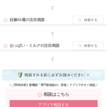
そうされて、お腹でゆっくりと深呼吸をしてみてください。
もっと見る
ご自身の呼吸に集中をしていただくことで、だんだん気持ちが
落ち着くようになります。
それをお子さんも感じて泣き止んできたり、落ち着いてくれる
妊娠41週の
注目相談
検索する
ようになることもありますよ。
もっと見る
また四股を踏んで、その振動がお子さんに伝わるようにされて
みると落ち着いてくれることもあります。
おっぱい・ミルクの
注目相談
検索する
お住まいの環境によってはしにくいこともあるかもしれないの
ですが、良かったら参考になさってみてください。
もっと見る
どうぞよろしくお願いします。
2024/2/6 22:30
＼【即時回答】新機能「専門家相談AI」登場！アプリで今すぐ相談／
相談はこちら
アプリで相談する