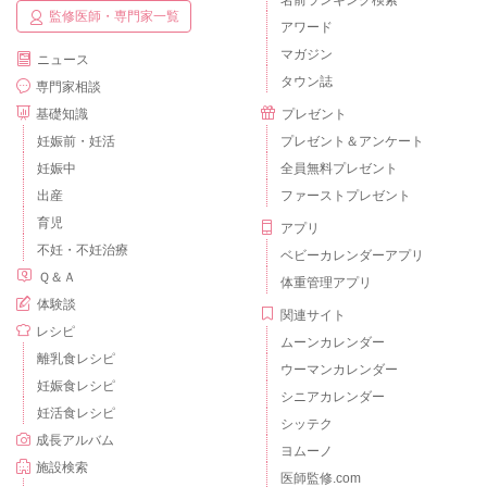
名前ランキング検索
監修医師・専門家一覧
アワード
マガジン
ニュース
タウン誌
専門家相談
基礎知識
プレゼント
妊娠前・妊活
プレゼント＆アンケート
妊娠中
全員無料プレゼント
出産
ファーストプレゼント
育児
アプリ
不妊・不妊治療
ベビーカレンダーアプリ
Ｑ＆Ａ
体重管理アプリ
体験談
関連サイト
レシピ
ムーンカレンダー
離乳食レシピ
ウーマンカレンダー
妊娠食レシピ
シニアカレンダー
妊活食レシピ
シッテク
成長アルバム
ヨムーノ
施設検索
医師監修.com