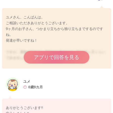
ユメさん、こんばんは。
ご相談いただきありがとうございます。
9ヶ月のお子さん、つかまり立ちから独り立ちまでするのです
ね。
発達が早いですね！
ですが、運動が好きで、身軽なお子さんは、割と10ヶ月くらい
アプリで回答を見る
で歩き出したりしますから、珍しくないですよ。
おっしゃるように、非常に早いテンポで発達がすすんでいらっ
しゃいますね！
大前提ですが、運動発達は個人差が非常にあります。
ユメ
ママさんの関わりが悪いなど決してありません。どんなにママ
0歳9カ月
さんが努力したとしても、その運動をやるかやらないかは、お
子さん自身が決めていきます。
ありがとうございます!!
また、発達の順番やスピードに関しては、一般的な順序があ