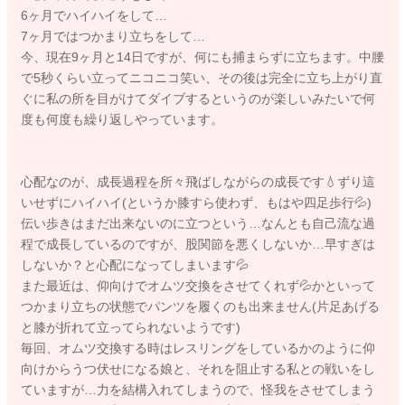
6ヶ月でハイハイをして…
7ヶ月ではつかまり立ちをして…
今、現在9ヶ月と14日ですが、何にも捕まらずに立ちます。中腰
で5秒くらい立ってニコニコ笑い、その後は完全に立ち上がり直
ぐに私の所を目がけてダイブするというのが楽しいみたいで何
度も何度も繰り返しやっています。
心配なのが、成長過程を所々飛ばしながらの成長です💧ずり這
いせずにハイハイ(というか膝すら使わず、もはや四足歩行💦)
伝い歩きはまだ出来ないのに立つという…なんとも自己流な過
程で成長しているのですが、股関節を悪くしないか…早すぎは
しないか？と心配になってしまいます💦
また最近は、仰向けでオムツ交換をさせてくれず💦かといって
つかまり立ちの状態でパンツを履くのも出来ません(片足あげる
と膝が折れて立ってられないようです)
毎回、オムツ交換する時はレスリングをしているかのように仰
向けからうつ伏せになる娘と、それを阻止する私との戦いをし
ていますが…力を結構入れてしまうので、怪我をさせてしまう