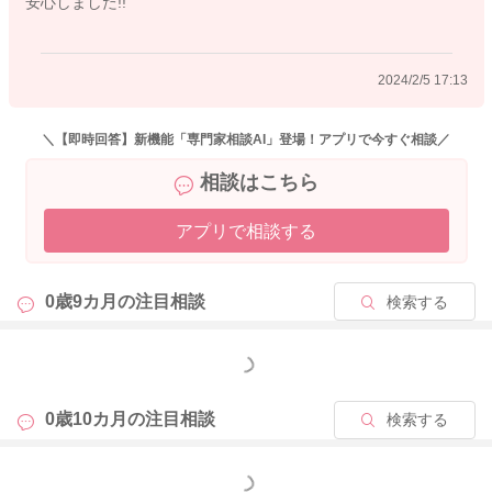
安心しました!!
り、母子手帳などに記載されていますが、全てのお子さんが、
それ通りに発達していくわけではありませんよ。ハイハイをせ
ずにつかまり立ちするのはよくあるケースです。
2024/2/5 17:13
基本的には、お子さんなりのストーリーがありますから、見守
りの中から安全性を確保して、お子さんの運動力をさらに高め
ていけるようにするとよいですね！
＼【即時回答】新機能「専門家相談AI」登場！アプリで今すぐ相談／
相談はこちら
オムツ替えも大変ですよね。
暴れられたり、泣き出したり、逃げ出したりされると抑えてい
アプリで相談する
く必要があるのは、よくわかりますよ。
お子さん自身に叱り付けても、0歳台のお子さんは効果的ではあ
0歳9カ月の
注目相談
検索する
りません。
まだ何が理由で怒られているのか、ママさんが不機嫌な気持ち
もっと見る
になること自体が分からないからです。
コツとしては、オムツ替えするよーお尻をきれいにしようね！
0歳10カ月の
注目相談
検索する
と声かけすること、寒かったり、冷たくないように配慮した
り、温かいお尻拭きを使用する、オムツ替えの時しか触らせな
もっと見る
いおもちゃを与えるなども効果的です。