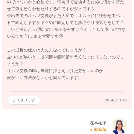
のではないかと心配です。仰向けで交換するために何かを持た
せて気を紛らわせたりするのですがダメです💧
外出先でのオムツ交換がまた大変で、オムツ台に寝かせてベル
トで固定しますがキツめに固定しても無理やり寝返りをして苦
しいと泣いたり(固定のベルトを外すと立とうとして本当に危な
いんです💧)…まぁ大変です😓
この成長の仕方は大丈夫なのでしょうか？
立つのが早いと、股関節や膝関節が悪くなったりしないのでし
ょうか？
オムツ交換の時は無理に押さえつけた方がいいのか…
何かいい方法がないかと悩んでいます。
0
クリップ
2024/2/5 0:09
在本祐子
助産師