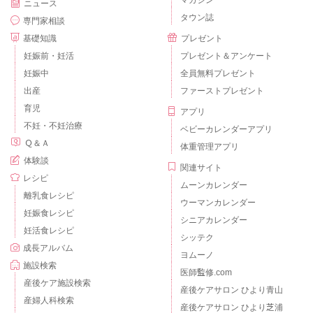
マガジン
ニュース
タウン誌
専門家相談
基礎知識
プレゼント
妊娠前・妊活
プレゼント＆アンケート
妊娠中
全員無料プレゼント
出産
ファーストプレゼント
育児
アプリ
不妊・不妊治療
ベビーカレンダーアプリ
Ｑ＆Ａ
体重管理アプリ
体験談
関連サイト
レシピ
ムーンカレンダー
離乳食レシピ
ウーマンカレンダー
妊娠食レシピ
シニアカレンダー
妊活食レシピ
シッテク
成長アルバム
ヨムーノ
施設検索
医師監修.com
産後ケア施設検索
産後ケアサロン ひより青山
産婦人科検索
産後ケアサロン ひより芝浦