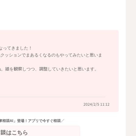
まった時には足りていないことがあるのかなと思いまし
どはトータルで寝てくれるといいのかなと思います。
せてあげてみるのもいいかもしれませんね。抱っこをされ
も巻いたバスタオルを入れ込んでみます。顎とお胸がくっ
なってきました！
ださい。
乳クッションでまあるくなるのもやってみたいと思いま
あげるよりももう少し長く寝てくれるようになることもあ
すね。娘を観察しつつ、調整していきたいと思います。
2024/2/5 11:12
2024/2/4 15:53
家相談AI」登場！アプリで今すぐ相談／
相談はこちら