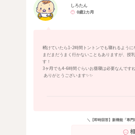
しかし明らかに寝ている時間が短くで起きてし
しろたん
た。
0歳2カ月
日中のねんねは3ヶ月になっても、4~6時間ほ
腰からお尻にかけて丸くなれるようにして寝か
ているような体勢に近い状態にします。
授乳クッションの上に頭を乗せて、お膝の裏に
続けていたら1-2時間トントンでも寝れるように
つきすぎないように角度には気をつけてみてく
まだまだうまく行かないこともありますが、授
そうしてみると、フラットなところで寝かせて
す！
るかもしれません。
3ヶ月でも4-6時間ぐらいお昼寝は必要なんで
ありがとうございます✨✨
よかったら参考になさってみてください。
どうぞよろしくお願いします。
＼【即時回答】新機能「専門