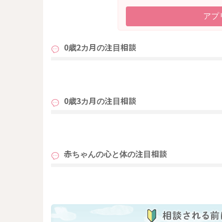
アプ
0歳2カ月の
注目相談
も
0歳3カ月の
注目相談
も
赤ちゃんの心と体の
注目相談
も