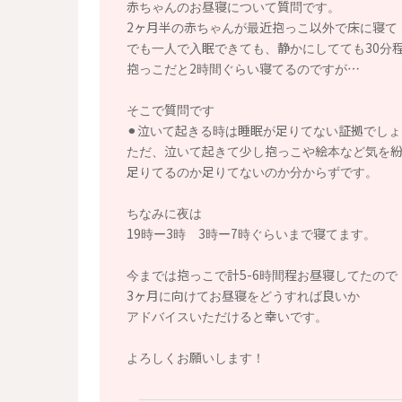
赤ちゃんのお昼寝について質問です。
2ヶ月半の赤ちゃんが最近抱っこ以外で床に寝て
でも一人で入眠できても、静かにしてても30分
抱っこだと2時間ぐらい寝てるのですが…
そこで質問です
⚫︎泣いて起きる時は睡眠が足りてない証拠でし
ただ、泣いて起きて少し抱っこや絵本など気を
足りてるのか足りてないのか分からずです。
ちなみに夜は
19時ー3時 3時ー7時ぐらいまで寝てます。
今までは抱っこで計5-6時間程お昼寝してたので
3ヶ月に向けてお昼寝をどうすれば良いか
アドバイスいただけると幸いです。
よろしくお願いします！