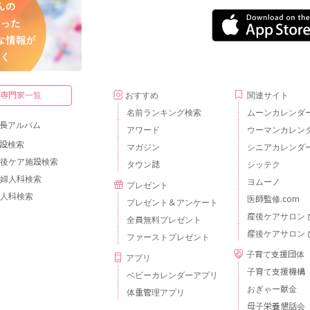
・専門家一覧
おすすめ
関連サイト
名前ランキング検索
ムーンカレンダ
長アルバム
アワード
ウーマンカレン
設検索
マガジン
シニアカレンダ
後ケア施設検索
タウン誌
シッテク
婦人科検索
ヨムーノ
プレゼント
人科検索
医師監修.com
プレゼント＆アンケート
産後ケアサロン 
全員無料プレゼント
産後ケアサロン 
ファーストプレゼント
子育て支援団体
アプリ
子育て支援機構
ベビーカレンダーアプリ
おぎゃー献金
体重管理アプリ
母子栄養懇話会