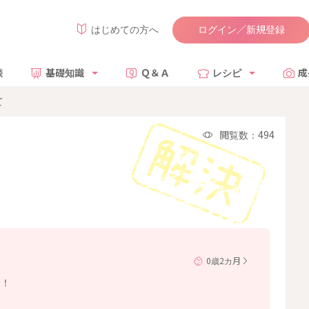
ログイン／新規登録
はじめての方へ
談
基礎知識
Ｑ＆Ａ
レシピ
成
て
閲覧数：494
0歳2カ月
す！