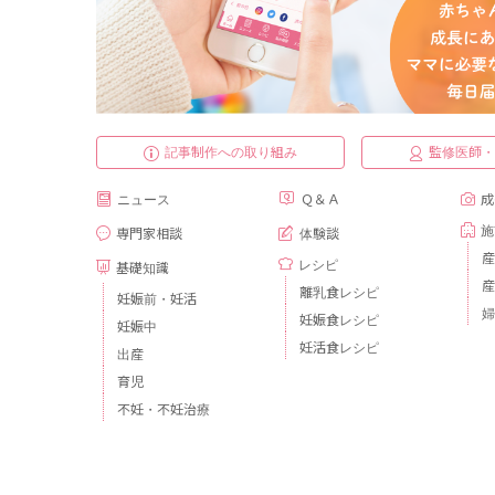
記事制作への取り組み
監修医師
ニュース
Ｑ＆Ａ
成
施
専門家相談
体験談
産
レシピ
基礎知識
産
離乳食レシピ
妊娠前・妊活
婦
妊娠食レシピ
妊娠中
妊活食レシピ
出産
育児
不妊・不妊治療