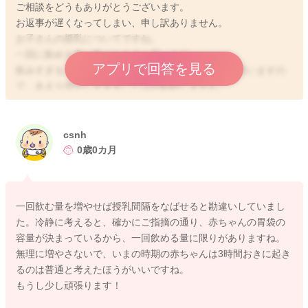
ご相談をどうもありがとうございます。
お返事が遅くなってしまい、申し訳ありません。
お子さんの授乳についてですね。
一回に飲める量に限りもあると思います。
アプリで回答を見る
飲みすぎることで、吐き戻しや唸るようにもなると思いますの
で、あまり増やしすぎることはお勧めしません。
実際にどれぐらいのミルク量を今足してくださっているのかわ
からないのですが、おっぱいが30mlも飲めているということな
csnh
ので、足すとしても60~80mlぐらいまでで良いかと思います。
0歳0カ月
5mlの母乳で300万種の殺菌作用があると言われることがありま
す。
一回飲む量を増やせば授乳間隔をなばせると勘違いしていまし
なので、今の飲んでくれている量でも母乳からの恩恵を大いに
た。冷静に考えると、確かにご指摘の通り、赤ちゃんの胃袋の
受け取ることができているのではないかと思いますよ。
容量が決まっているから、一回飲める量に限りがありますね。
無理に増やさないで、いまの時期の赤ちゃんは3時間おきに起き
どうぞ宜しくお願いします。
るのは普通と考えたほうがいいですね。
もうし少し頑張ります！