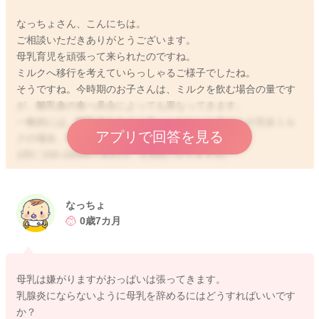
なっちょさん、こんにちは。
ご相談いただきありがとうございます。
母乳育児を頑張って来られたのですね。
ミルクへ移行を考えていらっしゃるご様子でしたね。
そうですね。今時期のお子さんは、ミルクを飲む場合の量です
が、離乳食の食べ具合によっても異なってきます。
一般的には、離乳食をあまり食べられないお子さんの完全ミル
アプリで回答を見る
クの場合、800-1000ml程度あると安心です。
1回に150-160mlであれば、5.6回になりますね。
離乳食がある程度食べられるお子さんで、2回食でしたらミルク
が600ml前後、3回食でしたらミルクが500mlを切ってくるお子
さんもいるように思いますよ。
なっちょ
0歳7カ月
母乳は今のままあげていきながら、お子さん自身の意志で、飲
まなくなるまで待っても良いです。
母乳があまりないと感じる場合には、上記ミルク量を参考にし
母乳は嫌がりますがおっぱいは張ってきます。
ていただけますと幸いです！
乳腺炎にならないように母乳を辞めるにはどうすればいいです
か？