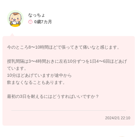
で、分泌を維持する機構が働きます。
そのため、おっぱいから乳汁が流れ出なくなると、もう分泌す
る必要がないかなと身体が改めて認識して分泌にブレーキをか
なっちょ
けます。
0歳7カ月
そのブレーキが作動するのが、3日程度時間が経過したタイミン
グあたりから生じます。
今のところ8〜10時間ほどで張ってきて痛いなと感じます。
1、3日後におっぱいをおにぎりを握るように搾りましょう。
手で優しく搾れるだけ搾ればよいです。温めなくてもよいで
授乳間隔は3〜4時間おきに左右10分ずつを1日4〜6回ほどあげ
す。
ています。
温めた方が出しやすければ一つです。
10分ほどあげていますが途中から
飲まなくなることもあります。
2、さらに1週間程度で同じように搾ります。
最初の3日を耐えるにはどうすればいいですか？
3、さらに1ヶ月後に同じような搾ります。
万が一、痛すぎて3日待てない場合には、近隣の助産院や母乳外
2024/2/1 22:10
来で相談してみてもよいですね！
https://baby-calendar.jp/knowledge/baby/971