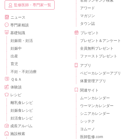
名前ランキング検索
監修医師・専門家一覧
アワード
マガジン
ニュース
タウン誌
専門家相談
基礎知識
プレゼント
妊娠前・妊活
プレゼント＆アンケート
妊娠中
全員無料プレゼント
出産
ファーストプレゼント
育児
アプリ
不妊・不妊治療
ベビーカレンダーアプリ
Ｑ＆Ａ
体重管理アプリ
体験談
関連サイト
レシピ
ムーンカレンダー
離乳食レシピ
ウーマンカレンダー
妊娠食レシピ
シニアカレンダー
妊活食レシピ
シッテク
成長アルバム
ヨムーノ
施設検索
医師監修.com