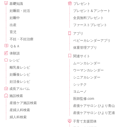
基礎知識
プレゼント
妊娠前・妊活
プレゼント＆アンケート
妊娠中
全員無料プレゼント
出産
ファーストプレゼント
育児
アプリ
不妊・不妊治療
ベビーカレンダーアプリ
Ｑ＆Ａ
体重管理アプリ
体験談
関連サイト
レシピ
ムーンカレンダー
離乳食レシピ
ウーマンカレンダー
妊娠食レシピ
シニアカレンダー
妊活食レシピ
シッテク
成長アルバム
ヨムーノ
施設検索
医師監修.com
産後ケア施設検索
産後ケアサロン ひより青山
産婦人科検索
産後ケアサロン ひより芝浦
婦人科検索
子育て支援団体