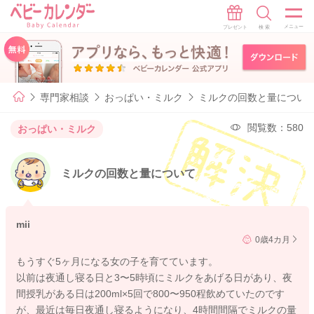
専門家相談
おっぱい・ミルク
ミルクの回数と量につい
閲覧数：580
おっぱい・ミルク
ミルクの回数と量について
mii
0歳4カ月
もうすぐ5ヶ月になる女の子を育てています。
以前は夜通し寝る日と3〜5時頃にミルクをあげる日があり、夜
間授乳がある日は200ml×5回で800〜950程飲めていたのです
が、最近は毎日夜通し寝るようになり、4時間間隔でミルクの量