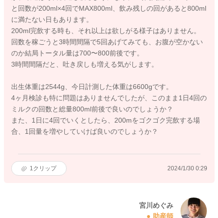
と回数が200ml×4回でMAX800ml、飲み残しの回があると800ml
に満たない日もあります。
200ml完飲する時も、それ以上は欲しがる様子はありません。
回数を稼ごうと3時間間隔で5回あげてみても、お腹が空かない
のか結局トータル量は700〜800前後です。
3時間間隔だと、吐き戻しも増える気がします。
出生体重は2544g、今日計測した体重は6600gです。
4ヶ月検診も特に問題はありませんでしたが、このまま1日4回の
ミルクの回数と総量800ml前後で良いのでしょうか？
また、1日に4回でいくとしたら、200mをゴクゴク完飲する場
合、1回量を増やしていけば良いのでしょうか？
1
クリップ
2024/1/30 0:29
宮川めぐみ
助産師