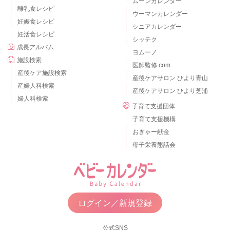
ムーンカレンダー
離乳食レシピ
ウーマンカレンダー
妊娠食レシピ
シニアカレンダー
妊活食レシピ
シッテク
成長アルバム
ヨムーノ
施設検索
医師監修.com
産後ケア施設検索
産後ケアサロン ひより青山
産婦人科検索
産後ケアサロン ひより芝浦
婦人科検索
子育て支援団体
子育て支援機構
おぎゃー献金
母子栄養懇話会
ログイン／新規登録
公式SNS