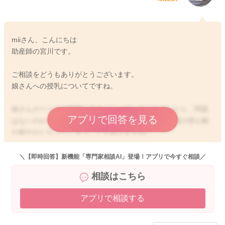
miiさん、こんにちは
助産師の宮川です。
ご相談をどうもありがとうございます。
娘さんへの授乳についてですね。
娘さんのペースで順調に大きくなっているようでしたら、問題
アプリで回答を見る
はないのかなと思いますが、回数が減ることで、体重の増え幅
が緩やかになってしまうこともありますね。
一回のミルク量を180mlにされてみて、回数を増やせるようにさ
＼【即時回答】新機能「専門家相談AI」登場！アプリで今すぐ相談／
れてみるのはいかがでしょうか？
相談はこちら
そうしてみていただくことで、吐き戻しも減るかもしれませ
ん。
アプリで相談する
トータルの量が稼げることにならないかなと思いました。
よかったら参考になさってみてください。