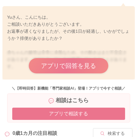
Yuさん、こんにちは。
ご相談いただきありがとうございます。
お返事が遅くなりましたが、その後1日が経過し、いかがでしょ
うか？排便がありましたか？
赤ちゃんの腸管は非常に未熟なため、その動きはまだ不安定さ
があります。そのため、ウンチが停滞してしまうことがありま
アプリで回答を見る
す。
ウンチは停滞すると水分が奪われ、便塊が減ります。よってま
た動きが緩慢になると言う悪循環になりがちです。
＼【即時回答】新機能「専門家相談AI」登場！アプリで今すぐ相談／
また、低月齢のお子さんは腹筋が弱くいきみがかけにくいで
相談はこちら
す。
アプリで相談する
そのため、一度ウンチが出なくなると赤ちゃんは自力で出すの
が難しいこともあります。
0歳1カ月の
注目相談
検索する
お腹のマッサージをしてあげたり、綿棒で浣腸してあげてみる