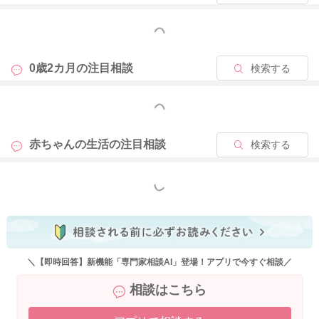
とよいとされますが、なかなか効果的にやるのは難しいです
ね。
もっと見る
ウンチが1日2日出ないこと自体は問題なく生理的な範疇である
0歳2カ月の
注目相談
検索する
ことがほとんどではありますが、グリセリン浣腸をなさって、
出してあげることで、お子さんも結果的に楽になります。
もっと見る
そのため、成長を見守りながらも、ウンチが安定的に自力排便
できるようになるまでは、適切なケアが必要と言われていま
赤ちゃんの生活の
注目相談
検索する
す。
ご提案としては、小児科で綿棒浣腸のやり方を教えてもらう、
もっと見る
また、グリセリン浣腸をしてもらうとよいですね。
ご自宅でグリセリン浣腸をすることも可能です。綿棒浣腸よ
り、グリセリン浣腸の方が実際の手技としては容易なため、予
めご自宅用に処方してもらっておくのも一つです。
＼【即時回答】新機能「専門家相談AI」登場！アプリで今すぐ相談／
かかりつけ医で相談してみましょう！
相談はこちら