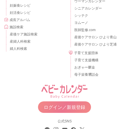
ウーマンカレンダー
妊娠食レシピ
シニアカレンダー
妊活食レシピ
シッテク
成長アルバム
ヨムーノ
施設検索
医師監修.com
産後ケア施設検索
産後ケアサロン ひより青山
産婦人科検索
産後ケアサロン ひより芝浦
婦人科検索
子育て支援団体
子育て支援機構
おぎゃー献金
母子栄養懇話会
ログイン／新規登録
公式SNS