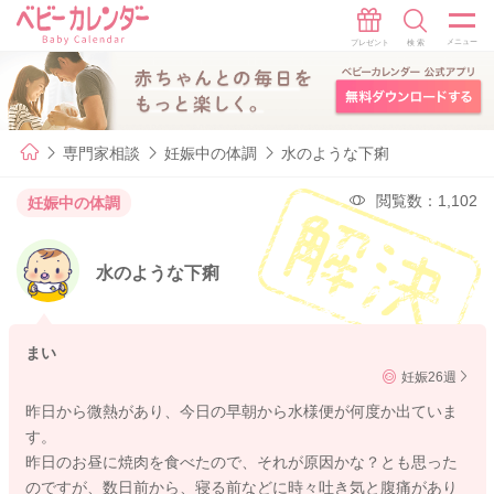
専門家相談
妊娠中の体調
水のような下痢
閲覧数：1,102
妊娠中の体調
水のような下痢
まい
妊娠26週
昨日から微熱があり、今日の早朝から水様便が何度か出ていま
す。
昨日のお昼に焼肉を食べたので、それが原因かな？とも思った
のですが、数日前から、寝る前などに時々吐き気と腹痛があり