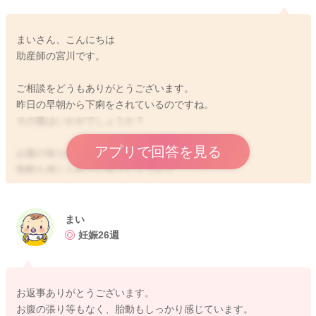
まいさん、こんにちは
助産師の宮川です。
ご相談をどうもありがとうございます。
昨日の早朝から下痢をされているのですね。
その後はいかがでしょうか？
アプリで回答を見る
お腹の張りがったり、出血、痛みもありませんか？
胎動も感じられているでしょうか？
下痢が見られていたりするようでしたら、内科でまずご相談を
されてみていいのではと思いました。
まい
かかりつけにもお電話で相談をされてから、内科の受診で良い
妊娠26週
のか相談をされてみるのもいいと思いますよ。
今の症状と合わせて、状況を伝えていただき、ご相談いただく
のもいいと思います。
お返事ありがとうございます。
お腹の張り等もなく、胎動もしっかり感じています。
よかったら参考になさってみてください。