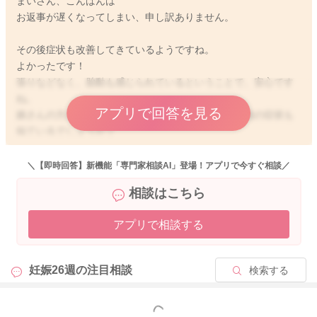
まいさん、こんばんは
お返事が遅くなってしまい、申し訳ありません。
その後症状も改善してきているようですね。
よかったです！
張りなどなく、胎動も感じられているということで、安心です
ね。
アプリで回答を見る
娘さんの方がお熱を出しているということで、その他の症状も
似ているでしょうか？
まいさんの体調が落ち着いてきているようでしたら、このまま
＼【即時回答】新機能「専門家相談AI」登場！アプリで今すぐ相談／
様子を見ていただいて良いのかなと思います。
相談はこちら
もし何か気になることがありましたら、受診をなさってみてく
ださい。
アプリで相談する
どうぞよろしくお願いします。
妊娠26週の
注目相談
検索する
2024/1/29 21:20
もっと見る