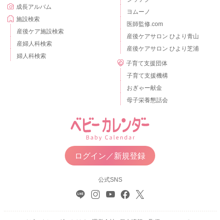
成長アルバム
ヨムーノ
施設検索
医師監修.com
産後ケア施設検索
産後ケアサロン ひより青山
産婦人科検索
産後ケアサロン ひより芝浦
婦人科検索
子育て支援団体
子育て支援機構
おぎゃー献金
母子栄養懇話会
ログイン／新規登録
公式SNS