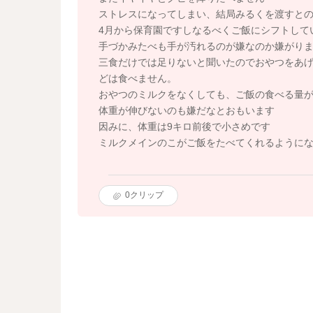
ストレスになってしまい、結局みるくを渡すと
4月から保育園ですしなるべくご飯にシフトして
手づかみたべも手が汚れるのが嫌なのか嫌がり
三食だけでは足りないと聞いたのでおやつをあ
どは食べません。
おやつのミルクをなくしても、ご飯の食べる量
体重が伸びないのも嫌だなとおもいます
因みに、体重は9キロ前後で小さめです
ミルクメインのこがご飯をたべてくれるように
0
クリップ