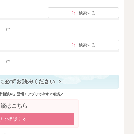
ミルク入りのコーンフレーク、オートミールなどで、エネ
検索する
好み焼きなど小さく刻んだものであれば、食べ進むお子さ
っと見る
検索する
っと見る
2024/1/27 11:34
家相談AI」登場！アプリで今すぐ相談／
相談はこちら
リで相談する