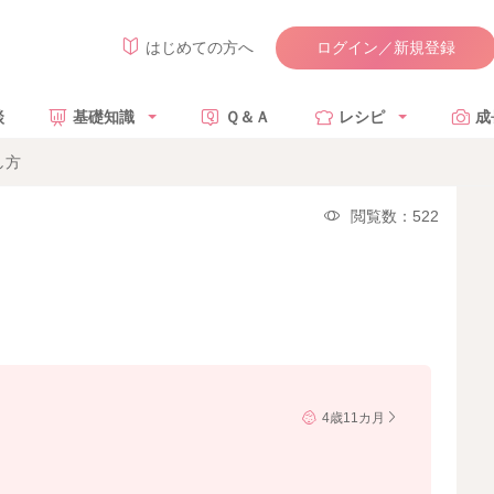
ログイン／新規登録
はじめての方へ
談
基礎知識
Ｑ＆Ａ
レシピ
成
し方
閲覧数：522
4歳11カ月