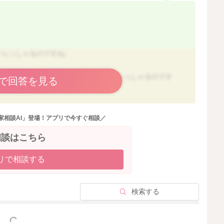
いらっしゃるのですね。
の栄養源に変えていきたいと考えていらっしゃるのです
で回答を見る
いです。反対に空腹すぎても、手っ取り早くお腹を満たせ
家相談AI」登場！アプリで今すぐ相談／
（朝ごはん）
みが悪くなってしまいますね。
相談はこちら
、食事に進むという流れを作ってあげるのがよいかと思い
だけではなく、たんぱく質、野菜もとれるとよいですね。
リで相談する
）
＋炭水化物）
検索する
、空腹を感じるリズムを作っていけるとよいかと思いま
っと見る