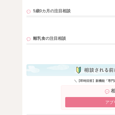
す。
ミルクの味が好きであれば、ミルクリゾット、
5歳0カ月の
注目相談
ルギー補給ができるとよいかと思います。
野菜の固形が苦手とのことであれば、餃子やお
も
んも多いですよ。
よろしければお試しくださいね。
離乳食の
注目相談
も
＼【即時回答】新機能「専門
アプ