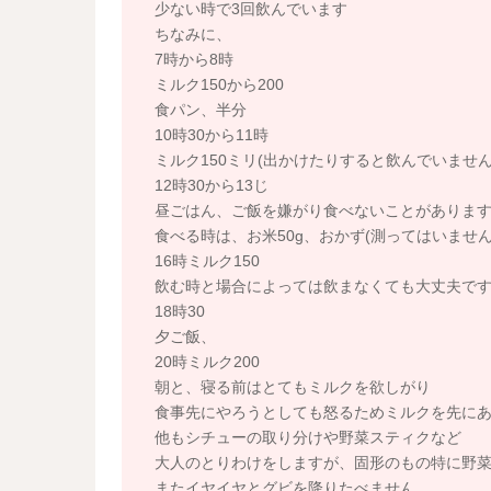
少ない時で3回飲んでいます
ちなみに、
7時から8時
ミルク150から200
食パン、半分
10時30から11時
ミルク150ミリ(出かけたりすると飲んでいませ
12時30から13じ
昼ごはん、ご飯を嫌がり食べないことがありま
食べる時は、お米50g、おかず(測ってはいませ
16時ミルク150
飲む時と場合によっては飲まなくても大丈夫で
18時30
夕ご飯、
20時ミルク200
朝と、寝る前はとてもミルクを欲しがり
食事先にやろうとしても怒るためミルクを先に
他もシチューの取り分けや野菜スティクなど
大人のとりわけをしますが、固形のもの特に野
またイヤイヤとグビを降りたべません