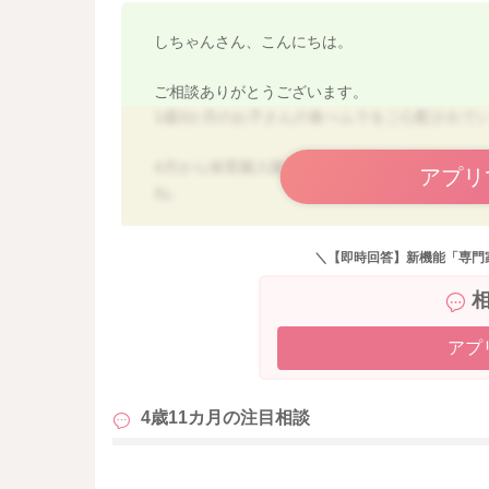
しちゃんさん、こんにちは。
ご相談ありがとうございます。
1歳3か月のお子さんの食べムラをご心配されて
4月から保育園入園も控えていて、食事をメイン
アプリ
ね。
まず、空腹を感じていないと、食事が進みにく
＼【即時回答】新機能「専門
るミルクを欲しがってしまうことも多いです。
朝食前にミルクをしっかり飲んでしまうと、進
ミルク１００ｍｌにして、お腹を落ち着かせて
ます。食事がメインになりますので、炭水化物
アプ
11時～11時半で昼ごはん→ミルク（飲めるだけ
14時半～15時でミルク（または、ミルク少なめ
4歳11カ月の
注目相談
18時半夕ご飯
寝る前にミルク
という形で、食事前は時間をでしっかりあけて
も