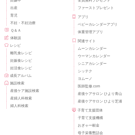
妊娠中
全員無料プレゼント
出産
ファーストプレゼント
育児
アプリ
不妊・不妊治療
ベビーカレンダーアプリ
Ｑ＆Ａ
体重管理アプリ
体験談
関連サイト
レシピ
ムーンカレンダー
離乳食レシピ
ウーマンカレンダー
妊娠食レシピ
シニアカレンダー
妊活食レシピ
シッテク
成長アルバム
ヨムーノ
施設検索
医師監修.com
産後ケア施設検索
産後ケアサロン ひより青山
産婦人科検索
産後ケアサロン ひより芝浦
婦人科検索
子育て支援団体
子育て支援機構
おぎゃー献金
母子栄養懇話会