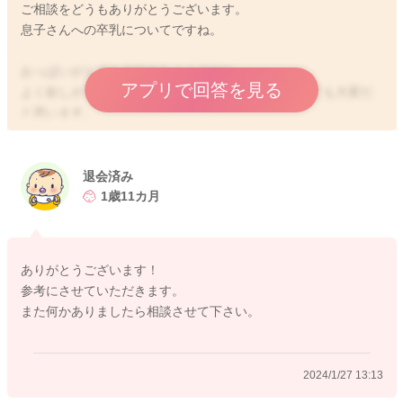
ご相談をどうもありがとうございます。
息子さんへの卒乳についてですね。
おっぱいがとても大好きなようですね。
アプリで回答を見る
よく欲しがっているということで、お付き合いもとても大変だ
と思います。
4月からは保育園に行く予定にもなっているのですね。
息子さんはよく食べてくれるようになっていますか？
退会済み
食べる量が増えると、その分自然とおっぱいから離れる時間は
1歳11カ月
増えるのかなと思います。
食べてくれていても、心の栄養面でおっぱいが必要になってい
ありがとうございます！
ることがありましたら、おっぱい以外のスキンシップの機会を
参考にさせていただきます。
増やしてみていただくのも良いかもしれません。
また何かありましたら相談させて下さい。
おっぱいを欲しがったら、お水をあげていただき、一緒に体を
動かす機会を増やしてみていただくことでも変わることがある
2024/1/27 13:13
のではないかなと思いました。