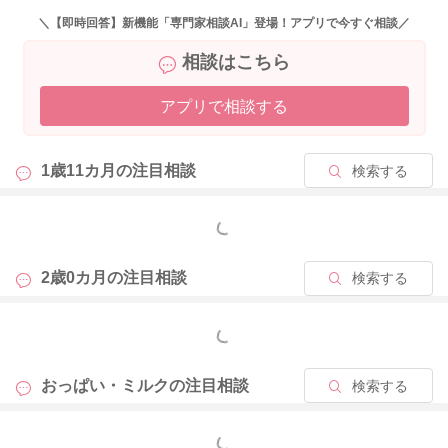
いかがでしょうか？
＼【即時回答】新機能「専門家相談AI」登場！アプリで今すぐ相談／
相談はこちら
寝るにもエネルギーが必要になると言われることがあります。
アプリで相談する
日中の摂取量を増やしてあげてみることで、夜間の欲しがり方
が変わるようになることもありますよ。
1歳11カ月の
注目相談
検索する
よかったら参考になさってみてください。
どうぞよろしくお願いします。
もっと見る
2歳0カ月の
注目相談
検索する
2024/1/26 22:24
もっと見る
おっぱい・ミルクの
注目相談
検索する
もっと見る