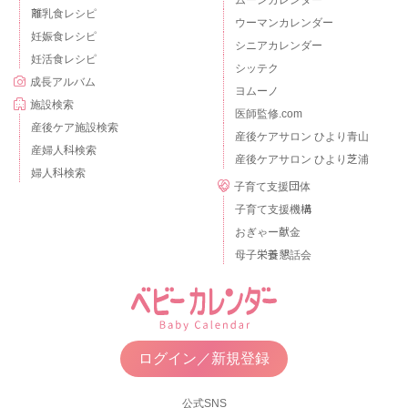
ムーンカレンダー
離乳食レシピ
ウーマンカレンダー
妊娠食レシピ
シニアカレンダー
妊活食レシピ
シッテク
成長アルバム
ヨムーノ
施設検索
医師監修.com
産後ケア施設検索
産後ケアサロン ひより青山
産婦人科検索
産後ケアサロン ひより芝浦
婦人科検索
子育て支援団体
子育て支援機構
おぎゃー献金
母子栄養懇話会
ログイン／新規登録
公式SNS