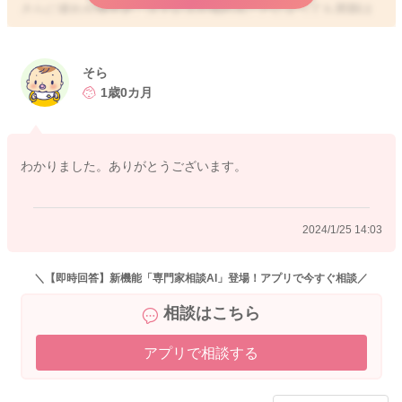
さらに疲れや寝不足、ストレスが加わることによっても周期は
乱れやすくなると思います。
もし妊娠の可能性もあるようでしたら、検査薬を用いて確認を
されてみるのもいいと思いますよ。
そら
1歳0カ月
3ヶ月生理がこないことがありましたら、受診をしていただけた
らと思います。
わかりました。ありがとうございます。
よかったら参考になさってみてください。
どうぞよろしくお願いします。
2024/1/25 14:03
＼【即時回答】新機能「専門家相談AI」登場！アプリで今すぐ相談／
2024/1/25 13:18
相談はこちら
アプリで相談する