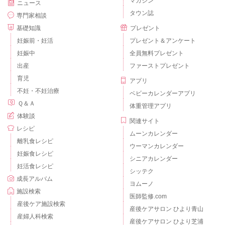
マガジン
ニュース
タウン誌
専門家相談
基礎知識
プレゼント
妊娠前・妊活
プレゼント＆アンケート
妊娠中
全員無料プレゼント
出産
ファーストプレゼント
育児
アプリ
不妊・不妊治療
ベビーカレンダーアプリ
Ｑ＆Ａ
体重管理アプリ
体験談
関連サイト
レシピ
ムーンカレンダー
離乳食レシピ
ウーマンカレンダー
妊娠食レシピ
シニアカレンダー
妊活食レシピ
シッテク
成長アルバム
ヨムーノ
施設検索
医師監修.com
産後ケア施設検索
産後ケアサロン ひより青山
産婦人科検索
産後ケアサロン ひより芝浦