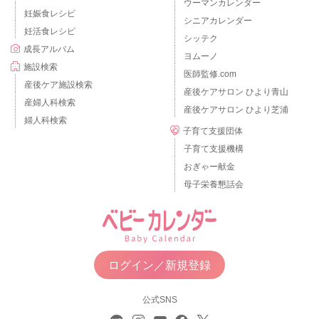
ウーマンカレンダー
妊娠食レシピ
シニアカレンダー
妊活食レシピ
シッテク
成長アルバム
ヨムーノ
施設検索
医師監修.com
産後ケア施設検索
産後ケアサロン ひより青山
産婦人科検索
産後ケアサロン ひより芝浦
婦人科検索
子育て支援団体
子育て支援機構
おぎゃー献金
母子栄養懇話会
ログイン／新規登録
公式SNS