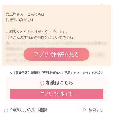
女王蜂さん、こんにちは
助産師の宮川です。
ご相談をどうもありがとうございます。
お子さんの離乳食の時間帯についてですね。
書いてくださったようにアレルギーの反応が出るのがお食事の2
時間以内ということが多いです。
アプリで回答を見る
なのでこの時間に診察時間がかかるようにしていただくと安心
かと思いますよ。
例えで書いてくださったような時間でいいと思いますよ。
あとはお子さんの機嫌のいい時にあげていただけるといいと思
＼【即時回答】新機能「専門家相談AI」登場！アプリで今すぐ相談／
います。
相談はこちら
また離乳食を始めて、ミルクの量や回数を減らす必要はありま
せんので、離乳食とのセットであげていただくのが良いかと思
アプリで相談する
いますよ。
別々でもミルクの時間から3時間はあけてから離乳食（離乳食
+お茶）をあげていただくといいと思いますよ。
0歳5カ月の
注目相談
検索する
よかったら参考になさってみてください。