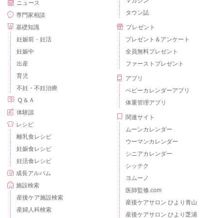
マガジン
ニュース
タウン誌
専門家相談
基礎知識
プレゼント
妊娠前・妊活
プレゼント＆アンケート
妊娠中
全員無料プレゼント
出産
ファーストプレゼント
育児
アプリ
不妊・不妊治療
ベビーカレンダーアプリ
Ｑ＆Ａ
体重管理アプリ
体験談
関連サイト
レシピ
ムーンカレンダー
離乳食レシピ
ウーマンカレンダー
妊娠食レシピ
シニアカレンダー
妊活食レシピ
シッテク
成長アルバム
ヨムーノ
施設検索
医師監修.com
産後ケア施設検索
産後ケアサロン ひより青山
産婦人科検索
産後ケアサロン ひより芝浦