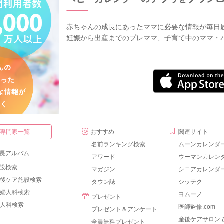
赤ちゃんの成長にあったママに必要な情報が毎日
妊娠から出産までのプレママ、子育て中のママ・
・専門家一覧
おすすめ
関連サイト
名前ランキング検索
ムーンカレンダ
長アルバム
アワード
ウーマンカレン
設検索
マガジン
シニアカレンダ
後ケア施設検索
タウン誌
シッテク
婦人科検索
ヨムーノ
プレゼント
人科検索
医師監修.com
プレゼント＆アンケート
産後ケアサロン 
全員無料プレゼント