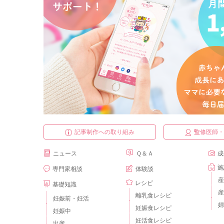
記事制作への取り組み
監修医師
ニュース
Ｑ＆Ａ
成
施
専門家相談
体験談
産
レシピ
基礎知識
産
離乳食レシピ
妊娠前・妊活
婦
妊娠食レシピ
妊娠中
妊活食レシピ
出産