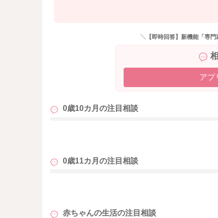
＼【即時回答】新機能「専門
アプ
0歳10カ月の
注目相談
も
0歳11カ月の
注目相談
も
赤ちゃんの生活の
注目相談