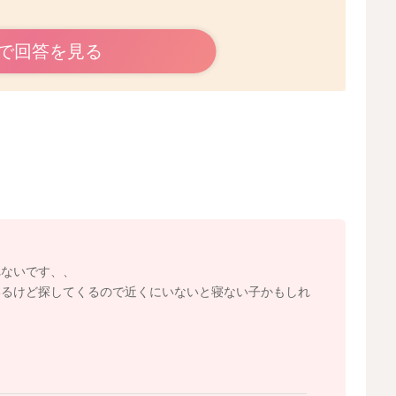
で回答を見る
あると思います。
ずって泣き出すようになっているのではないかなと思いま
なって泣き出しているということでもないのかなと思いま
出すこともあると思います。
れているということなので、とてもいいのではないかなと
てあげてもらうといいと思いますよ。
れないです、、
いるけど探してくるので近くにいないと寝ない子かもしれ
2024/1/22 13:06