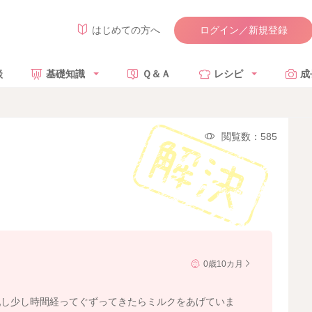
ログイン／新規登録
はじめての方へ
談
基礎知識
Ｑ＆Ａ
レシピ
成
閲覧数：585
0歳10カ月
乳し少し時間経ってぐずってきたらミルクをあげていま