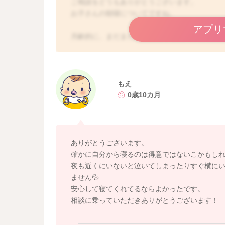
ご相談をどうもありがとうございます。
お子さんの朝寝についてですね。
アプリ
月齢的に、まだまだ朝寝があってもいい頃では
ちょうど時間的にも眠たくなることもあり、ぐ
した。
泣かせているというよりも、お子さんが眠たく
した。
もえ
また眠たいけど、うまく寝付けないことで泣き
0歳10カ月
抱っこをしてもらって、安心感を感じられて眠
思いました。
引き続きそのように寝かしつけをして、寝かせ
ありがとうございます。
確かに自分から寝るのは得意ではないこかもし
どうぞよろしくお願いします。
夜も近くにいないと泣いてしまったりすぐ横に
ません💦
安心して寝てくれてるならよかったです。
相談に乗っていただきありがとうございます！