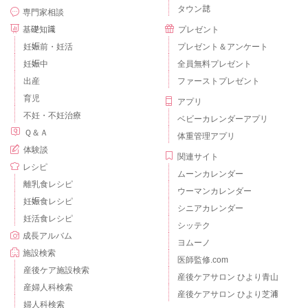
タウン誌
専門家相談
基礎知識
プレゼント
妊娠前・妊活
プレゼント＆アンケート
妊娠中
全員無料プレゼント
出産
ファーストプレゼント
育児
アプリ
不妊・不妊治療
ベビーカレンダーアプリ
Ｑ＆Ａ
体重管理アプリ
体験談
関連サイト
レシピ
ムーンカレンダー
離乳食レシピ
ウーマンカレンダー
妊娠食レシピ
シニアカレンダー
妊活食レシピ
シッテク
成長アルバム
ヨムーノ
施設検索
医師監修.com
産後ケア施設検索
産後ケアサロン ひより青山
産婦人科検索
産後ケアサロン ひより芝浦
婦人科検索