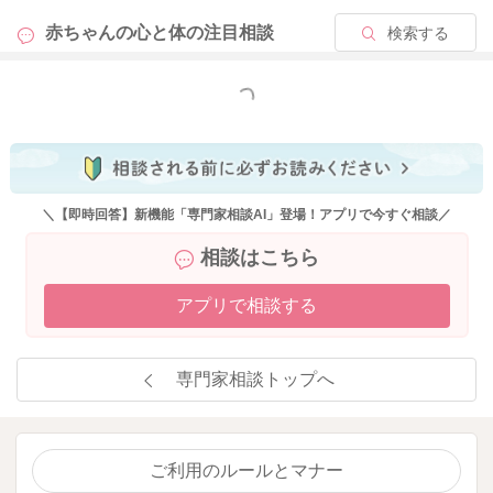
それだけお子さんたちは安心をして、かにたまさんにイヤイヤ
赤ちゃんの心と体の
注目相談
検索する
と言えることができているのだなとも思いました。
それはとても素晴らしいことでもあると思います。
普段から安心感を与えておられているということになるのかな
もっと見る
と思います。
少しそのように視点を変えてみていただけると、感じ方捉え方
も変わることはないかなと思いました。
＼【即時回答】新機能「専門家相談AI」登場！アプリで今すぐ相談／
いかがでしょうか？
相談はこちら
よかったら参考になさってみてください。
どうぞよろしくお願いします。
アプリで相談する
専門家相談トップへ
2024/1/20 10:42
ご利用のルールとマナー