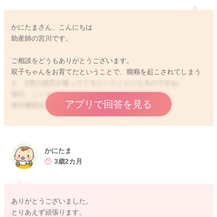
かにたまさん、こんにちは
助産師の宮川です。
ご相談をどうもありがとうございます。
双子ちゃんをお育てだということで、癇癪を起こされてしまう
と、2倍の反応が返ってくるということになるのですね。
毎日、ごくろうさまです。
アプリで回答を見る
毎日奮闘をされているのだろうなと思います。
泣かれてしまうと、その声を聞いているのは、とても辛いと思
います。
声を聞いているだけでも疲れてもきますし、イライラもしてき
かにたま
ますよね。
3歳2カ月
お気持ちよくわかります。。
そうした気持ち穏やかにしていられない自分自身にも嫌悪感が
ありがとうございました。
出てきたりと、きつくなりますよね。
とりあえず頑張ります。