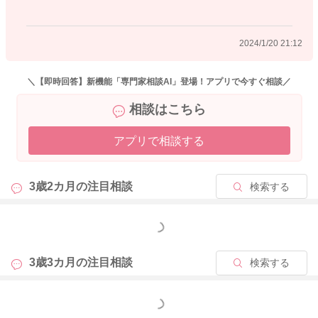
こちらからいくら伝えてみても落ち着かないで声をあげ続けら
れることはあると思います。
2024/1/20 21:12
その時には、安全を確認されて、そばから離れてみてもいいと
思いますよ。
そうして離れたところで、深呼吸をされるといいと思います。
＼【即時回答】新機能「専門家相談AI」登場！アプリで今すぐ相談／
そうすると、離れてみたことで、お子さんたちも落ち着くかも
相談はこちら
しれません。
状況を少し変えてみる、目の前からお子さんたちがいない状況
アプリで相談する
にされてみることで、かにたまさんのお気持ちが少し落ち着く
かもしれません。
3歳2カ月の
注目相談
検索する
わたしも同じようにします。そうしてその場から少しでも離れ
てみることで、気持ちが少し変わりますよ。
もっと見る
場を変えてみることで、気持ちもついてくることがあります。
無理やりに気持ちを変えるのは大変だと思います。
3歳3カ月の
注目相談
検索する
イヤイヤとただ言いたいだけのこともあったりします。
いつ終わるのかわからない、この時期をどう乗り越えたらいい
もっと見る
のかと思いますよね。。