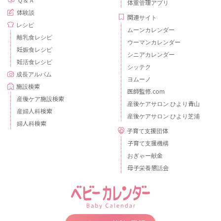
Ｑ＆Ａ
体重管理アプリ
体験談
関連サイト
レシピ
ムーンカレンダー
離乳食レシピ
ウーマンカレンダー
妊娠食レシピ
シニアカレンダー
妊活食レシピ
シッテク
成長アルバム
ヨムーノ
施設検索
医師監修.com
産後ケア施設検索
産後ケアサロン ひより青山
産婦人科検索
産後ケアサロン ひより芝浦
婦人科検索
子育て支援団体
子育て支援機構
おぎゃー献金
母子栄養懇話会