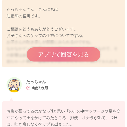
たっちゃんさん、こんにちは
助産師の宮川です。
ご相談をどうもありがとうございます。
お子さんへのゲップの仕方についてですね。
お子さんの吐き戻しが頻繁にみられるのですね。
なかなかゲップが思うように出ないこともあるようなので、そ
アプリで回答を見る
の影響はありそうに思いました。
出なかった時に、縦抱きをされてから下ろしてあげておられる
のは、とてもいいと思いますよ。
ゲップの出し方について、次の動画をよかったら参考になさっ
たっちゃん
てみていただけたらと思います。
4歳2カ月
https://youtu.be/q1k-RmgCQnA?si=QOzG-cAKfwziKw1E
またもうすぐで一ヶ月健診になるかと思います。
お腹が張ってるのかなっ?!と思い「の」の字マッサージや足を交
そこで体重の増えを確認していただき、もし増えはばが大きか
互にやって圧をかけてみたところ、排便、オナラが出て、今日
った時には、ミルクの量を調整されてみるのもいいと思います
は、吐き戻しなくゲップも出ました。
よ。