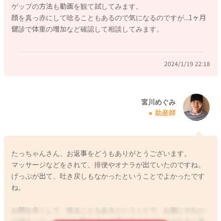
ゲップの方法も動画を観て試してみます。
顔を真っ赤にして唸ることもあるので気になるのですが...1ヶ月
お腹の張りを見ていただき、綿棒浣腸をしてガス抜きやうんち
健診で体重の増加など確認して相談してみます。
を出してあげることでも、吐き戻しが減ることになると思いま
す。
2024/1/19 22:18
よかったら参考になさってみてください。
どうぞよろしくお願いします。
宮川めぐみ
助産師
2024/1/19 15:03
たっちゃんさん、お返事をどうもありがとうございます。
マッサージなどをされて、排便やオナラが出ていたのですね。
げっぷが出て、吐き戻しもなかったということでよかったです
ね。
お顔を赤くして、唸ることもあるということで、お腹にそれだ