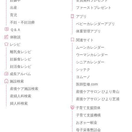
妊娠中
全員無料プレゼント
出産
ファーストプレゼント
育児
アプリ
不妊・不妊治療
ベビーカレンダーアプリ
Ｑ＆Ａ
体重管理アプリ
体験談
関連サイト
レシピ
ムーンカレンダー
離乳食レシピ
ウーマンカレンダー
妊娠食レシピ
シニアカレンダー
妊活食レシピ
シッテク
成長アルバム
ヨムーノ
施設検索
医師監修.com
産後ケア施設検索
産後ケアサロン ひより青山
産婦人科検索
産後ケアサロン ひより芝浦
婦人科検索
子育て支援団体
子育て支援機構
おぎゃー献金
母子栄養懇話会