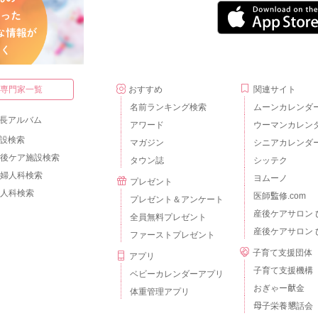
・専門家一覧
おすすめ
関連サイト
名前ランキング検索
ムーンカレンダ
長アルバム
アワード
ウーマンカレン
設検索
マガジン
シニアカレンダ
後ケア施設検索
タウン誌
シッテク
婦人科検索
ヨムーノ
プレゼント
人科検索
医師監修.com
プレゼント＆アンケート
産後ケアサロン 
全員無料プレゼント
産後ケアサロン 
ファーストプレゼント
子育て支援団体
アプリ
子育て支援機構
ベビーカレンダーアプリ
おぎゃー献金
体重管理アプリ
母子栄養懇話会