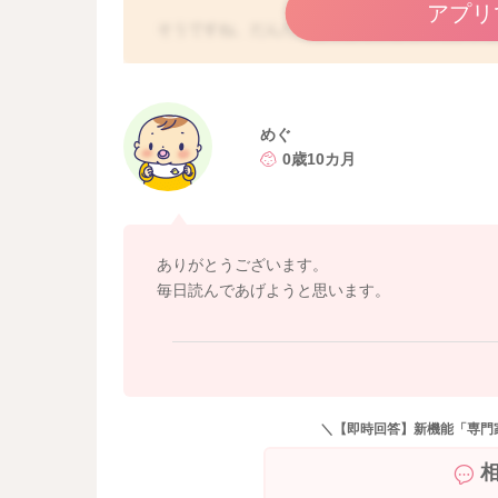
アプリ
そうですね、だんだんとできることも増えます
りするようになります。
なかなかお話も読んであげることが難しくなる
しばらくはこのような感じは続くように思いま
めぐ
それでも絵本を近くに置いてあげたり、めくっ
0歳10カ月
いいと思いますよ。
よかったら参考になさってみてください。
どうぞよろしくお願いします。
ありがとうございます。
毎日読んであげようと思います。
＼【即時回答】新機能「専門