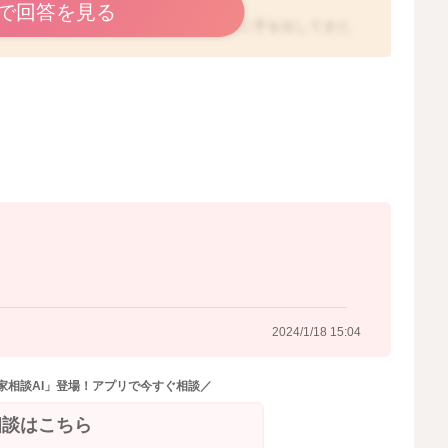
で回答を見る
し、興味も湧いて、どんどん好きなように手を出してきた
ことはありますよ。
す。
てくれたところをお話はバラバラでも読んであげてみると
2024/1/18 14:10
2024/1/18 15:04
家相談AI」登場！アプリで今すぐ相談／
相談はこちら