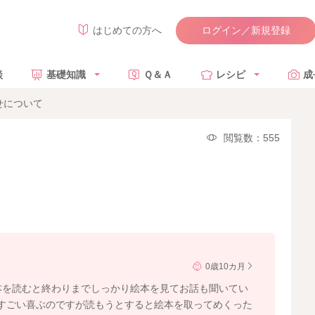
ログイン／新規登録
はじめての方へ
談
基礎知識
Ｑ＆Ａ
レシピ
成
せについて
閲覧数：555
0歳10カ月
本を読むと終わりまでしっかり絵本を見てお話も聞いてい
すごい喜ぶのですが読もうとすると絵本を取ってめくった