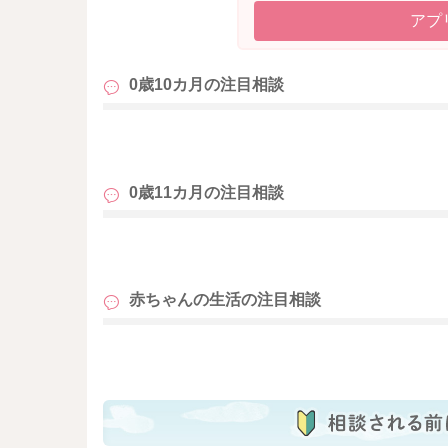
アプ
0歳10カ月の
注目相談
も
0歳11カ月の
注目相談
も
赤ちゃんの生活の
注目相談
も