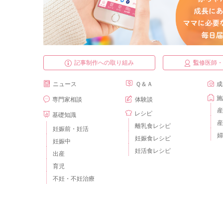
記事制作への取り組み
監修医師
ニュース
Ｑ＆Ａ
成
施
専門家相談
体験談
産
レシピ
基礎知識
産
離乳食レシピ
妊娠前・妊活
婦
妊娠食レシピ
妊娠中
妊活食レシピ
出産
育児
不妊・不妊治療