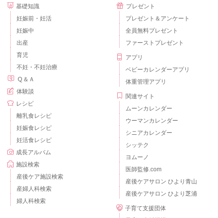
基礎知識
プレゼント
妊娠前・妊活
プレゼント＆アンケート
妊娠中
全員無料プレゼント
出産
ファーストプレゼント
育児
アプリ
不妊・不妊治療
ベビーカレンダーアプリ
Ｑ＆Ａ
体重管理アプリ
体験談
関連サイト
レシピ
ムーンカレンダー
離乳食レシピ
ウーマンカレンダー
妊娠食レシピ
シニアカレンダー
妊活食レシピ
シッテク
成長アルバム
ヨムーノ
施設検索
医師監修.com
産後ケア施設検索
産後ケアサロン ひより青山
産婦人科検索
産後ケアサロン ひより芝浦
婦人科検索
子育て支援団体