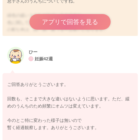
息子さんのうんちについてですね。
緑色の緩いうんちが出ているのですね。
アプリで回答を見る
色に関してはまず問題はありませんよ。
心配な色は、白、赤、黒（タール状）になります。
緑色になっているのは、お腹の中で酸素に触れて酸化をしてい
たためになります。
うんちの中には酸化をすると緑色に変色する物質が含まれてい
ひー
ます。
妊娠42週
緩いうんちも月齢的には、仕方がないこともあるのかなと思い
ます。
ご回答ありがとうございます。
回数がいつもの倍以上に増えているようなことはあるでしょう
か？
回数も、そこまで大きな違いはないように思います。ただ、緩
めのうんちのため頻繁にオムツは変えています。
機嫌が飲みの具合をみていただき、ご心配な時には受診をされ
てみるといいと思いますよ。
今のとこ特に変わった様子は無いので
暫く経過観察します。ありがとうございます。
よかったら参考になさってみてください。
どうぞよろしくお願いします。