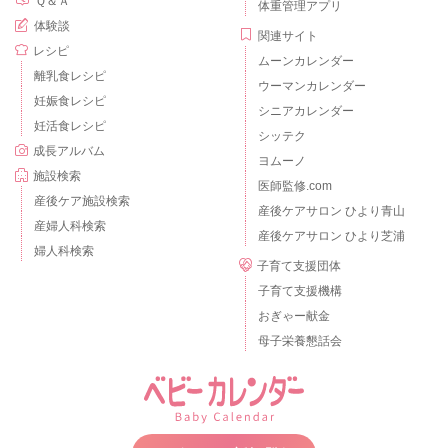
Ｑ＆Ａ
体重管理アプリ
体験談
関連サイト
レシピ
ムーンカレンダー
離乳食レシピ
ウーマンカレンダー
妊娠食レシピ
シニアカレンダー
妊活食レシピ
シッテク
成長アルバム
ヨムーノ
施設検索
医師監修.com
産後ケア施設検索
産後ケアサロン ひより青山
産婦人科検索
産後ケアサロン ひより芝浦
婦人科検索
子育て支援団体
子育て支援機構
おぎゃー献金
母子栄養懇話会