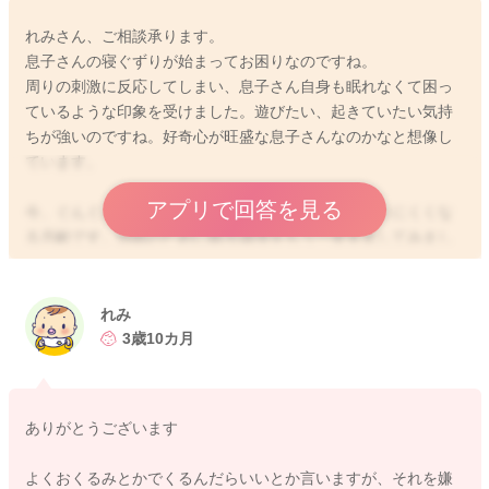
れみさん、ご相談承ります。
息子さんの寝ぐずりが始まってお困りなのですね。
周りの刺激に反応してしまい、息子さん自身も眠れなくて困っ
ているような印象を受けました。遊びたい、起きていたい気持
ちが強いのですね。好奇心が旺盛な息子さんなのかなと想像し
ています。
アプリで回答を見る
今、ぐんぐんと脳が成長しています。そのために眠りにくくな
る月齢です。快眠のために眠る環境をもう一度見直してみまし
ょう。
・ほんのり暗く、木陰のようにカーテンなどで調光
・視界に、おもちゃや目を引くようなデザインのものが入らな
れみ
い
3歳10カ月
・音の調整（上にお子さまがいらっしゃるようです。その場合
には少し音があるほうが落ち着く赤ちゃんが多いように感じま
す）
ありがとうございます
・寝る場所、寝るタイミング、寝るまでの流れができるだけ同
じ
よくおくるみとかでくるんだらいいとか言いますが、それを嫌
まだ4カ月は、成長過程で爆睡はできないお子さまもいます。そ