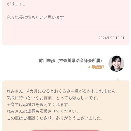
がります。
れは個人差で、どうにかすればできるようになることではない
場合もあります。
色々気長に待ちたいと思います
ミルクの飲む量も、息子さんが自分の体の成長にあわせて飲む
量を調整しています。飲んでくれるようになってほしいお気持
2024/1/20 13:21
ち、よく分かります。胃袋の成長は急ぐことができません。た
くさん動いて1回の授乳量が増えてくれば、長く寝てくれるよう
になる時期がきます。息子さんのペースを見守ってあげていた
だきたいと思いました。
前川未歩（神奈川県助産師会所属）
助産師
よろしかったら参考になさってくださいね。
ご相談ありがとうございました。
れみさん、4カ月になるとおくるみを嫌がるかもしれません。
気長に待つというお言葉、とっても頼もしいです。
子育ては忍耐力を鍛えてくれます。
2024/1/20 10:39
れみさんの成長も応援させてください。
この度はご相談くださり、ありがとうございました。