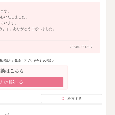
です。奥歯の生えてくる歯茎を使ってカミカミと食べ物を
りは奥歯でつぶそうと挟んだ時に滑りやすいです。いちょ
みます。
スメです。
安心いたしました。
な様子ですね。
しています。
多い食材で前歯の生えてくる歯茎や唇に挟むことで、かじ
みます。ありがとうございました。
やすいですよ。
いて大丈夫ですよ。習慣的な間食を作ったり、３食でほと
2024/1/17 13:17
を検討していければ大丈夫です。
家相談AI」登場！アプリで今すぐ相談／
いけると安心です。
相談はこちら
リで相談する
2024/1/17 10:32
検索する
っと見る