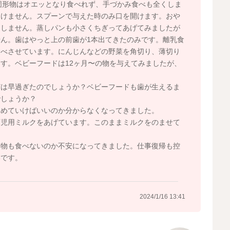
で固形物はオエッとなり食べれず、手づかみ食べも全くしま
開けません。スプーンで与えた時のみ口を開けます。おや
らしません。蒸しパンも小さくちぎってあげてみましたが
ん。歯はやっと上の前歯が1本出てきたのみです。離乳食
食べさせています。にんじんなどの野菜を角切り、薄切り
す。ベビーフードは12ヶ月〜の物を与えてみましたが、
どは早過ぎたのでしょうか？ベビーフードも歯が生えるま
でしょうか？
進めていけばいいのか分からなくなってきました。
育児用ミルクをあげています。このままミルクをのませて
形物も食べないのか不安になってきました。仕事復帰も控
いです。
2024/1/16 13:41