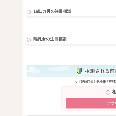
1歳1カ月の
注目相談
も
離乳食の
注目相談
も
＼【即時回答】新機能「専門
アプ