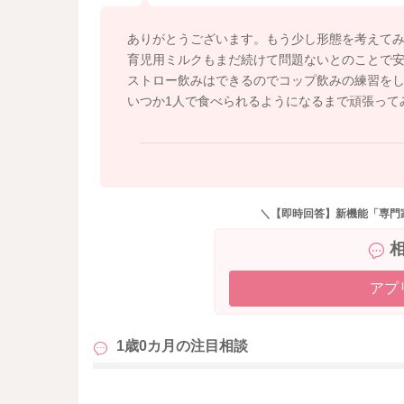
歯の生えている、いないは心配しなくて大丈夫
つぶして食べる練習をしていきましょう。角切
ありがとうございます。もう少し形態を考えて
う切りなど厚さは抑えて、幅の広いものがおス
育児用ミルクもまだ続けて問題ないとのことで
また、おやきなど、水分量の少ないものは苦手
ストロー飲みはできるのでコップ飲みの練習を
フレンチトースト、豆腐のおやきなど水分量の
いつか1人で食べられるようになるまで頑張って
り取りができると、カミカミのスイッチも入り
１歳を過ぎても、育児用ミルク継続していただ
んどの栄養をとれるようになったときに、卒乳
１歳半ごろが目安です。
＼【即時回答】新機能「専門
その間に、コップやストロー飲みの練習もして
よろしくお願いします。
アプ
1歳0カ月の
注目相談
も