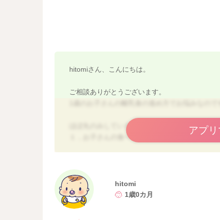
hitomiさん、こんにちは。
ご相談ありがとうございます。
1歳のお子さんの離乳食の進め方でお悩みなので
ほぼ丸のみしていることをご心配されていらっ
アプリ
１，お子さんの食べる力より、柔らかすぎる、
２，お子さんの食べる力より、固すぎる、大き
３，一口量が多く、口の中を動かすスペースが
以上３点が丸のみの原因となることが多いです
hitomi
今回、１２か月～のベビーフードを食べたとこ
1歳0カ月
ビーフードより噛み応えを作る、大きめにして
じました。