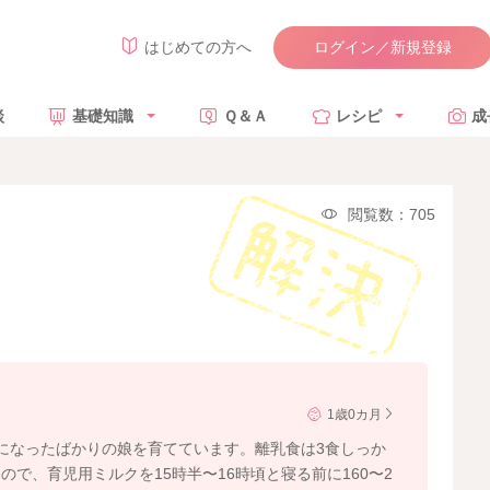
ログイン／新規登録
はじめての方へ
談
基礎知識
Ｑ＆Ａ
レシピ
成
閲覧数：705
1歳0カ月
になったばかりの娘を育てています。離乳食は3食しっか
で、育児用ミルクを15時半〜16時頃と寝る前に160〜2