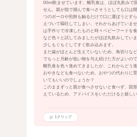
00ml飲ませています。離乳食は、ほぼ丸飲み
せん。親が指で掴んで食べさそうとしても口は
つのボーロや煎餅も触るだけで口に運ぼうとす
えづいて嘔吐してしまい、それからあげていませ
は手作りで冷凍したものと時々ベビーフードを
など色々と試してみましたがほぼ丸飲みしていま
少しもぐもぐしてすぐ飲み込みます。
まだ歯がほとんど生えていないため、角切りな
でもっと月齢が低い物を与え続けた方がよいの
離乳食を色々進めてきましたが、これからどう
おやきなども食べないため、おやつの代わりに
いてもいいのでしょうか？
このままずっと親が食べさせないと食べず、固
えているため、アドバイスをいただけると嬉し
1
クリップ