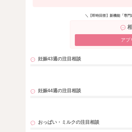
＼【即時回答】新機能「専門
アプ
妊娠43週の
注目相談
も
妊娠44週の
注目相談
も
おっぱい・ミルクの
注目相談