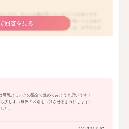
小さいので、すぐにお腹が空いてしまうことがあります
なので、日中よりも夜間の方が授乳間隔が短いこともあり
で回答を見る
なさっているのですね。基本的におっぱいは、お子さんが
て問題ないですよ。ミルクは、確かにおっぱいに比べ、消
く方がいいと思います。ですので、もし1.5〜2時間くら
ルクを補足していただくといいように思いますよ。また、
子さんでも生後2〜3ヶ月、時間のかかるお子さんでは生
ます。 お子さんは一度にたくさん飲めないですし、ママ
ので、おっぱいを飲むことでママさんは近くにいてくれる
なっていたり、細切れの授乳になってしまうことは今はあ
をつけるのは、朝に日を浴びさせるのが良いとされます。
げたり、おっぱいをあげて良い時期です。 2〜3ヶ月くら
に昼夜の区別をつけるようになさると良いですね。
は母乳とミルクの混合で進めてみようと思います！
から少しずつ昼夜の区別をつけさせるようにします。
ました。
2024/1/20 16:19
2024/1/22 11:07