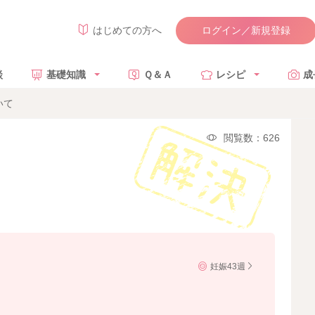
ログイン／新規登録
はじめての方へ
談
基礎知識
Ｑ＆Ａ
レシピ
成
いて
閲覧数：626
妊娠43週