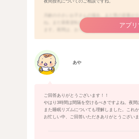
夜間授乳についてのご相談ですね。
月齢の小さいお子さんの場合、まだ胃の容量が
ね。まだ昼夜逆転しているお子さんも多い時期
アプリ
ます。夜間は、おっぱいとミルクの混合授乳を
欲しがったら欲しがっただけ飲ませていただい
化に時間がかかるので、3時間程度は空けていただ
いで授乳になるのであれば、2回に1回程度でミ
夜まとまって寝てくれるようになるのは、早いお
あや
後半年くらいで睡眠リズムがついてくると言われ
さんの気配が感じられないことに不安を覚える
と認識しています。ですので、今は昼夜逆転に
る程度仕方がない時期と言えます。昼夜の区別
今の時期はお子さんの欲求に合わせて寝かせてあ
ご回答ありがとうございます！！
いになったら、朝起こすようになさって、次第
やはり3時間は間隔を空けるべきですよね。夜間
また睡眠リズムについても理解しました。これ
お忙しい中、ご回答いただきありがとうござい