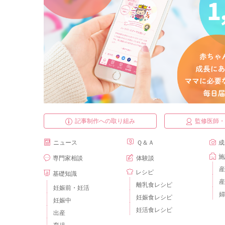
記事制作への取り組み
監修医師
ニュース
Ｑ＆Ａ
成
施
専門家相談
体験談
産
レシピ
基礎知識
産
離乳食レシピ
妊娠前・妊活
婦
妊娠食レシピ
妊娠中
妊活食レシピ
出産