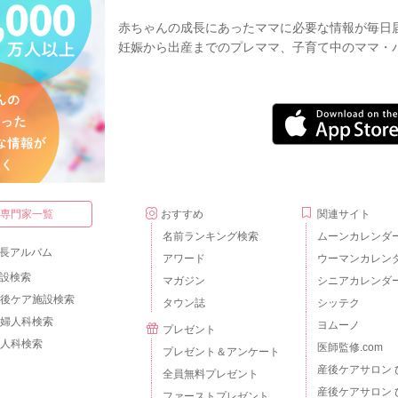
赤ちゃんの成長にあったママに必要な情報が毎日
妊娠から出産までのプレママ、子育て中のママ・
・専門家一覧
おすすめ
関連サイト
名前ランキング検索
ムーンカレンダ
長アルバム
アワード
ウーマンカレン
設検索
マガジン
シニアカレンダ
後ケア施設検索
タウン誌
シッテク
婦人科検索
ヨムーノ
プレゼント
人科検索
医師監修.com
プレゼント＆アンケート
産後ケアサロン 
全員無料プレゼント
産後ケアサロン 
ファーストプレゼント