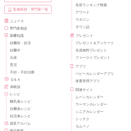
名前ランキング検索
監修医師・専門家一覧
アワード
マガジン
ニュース
タウン誌
専門家相談
基礎知識
プレゼント
妊娠前・妊活
プレゼント＆アンケート
妊娠中
全員無料プレゼント
出産
ファーストプレゼント
育児
アプリ
不妊・不妊治療
ベビーカレンダーアプリ
Ｑ＆Ａ
体重管理アプリ
体験談
関連サイト
レシピ
ムーンカレンダー
離乳食レシピ
ウーマンカレンダー
妊娠食レシピ
シニアカレンダー
妊活食レシピ
シッテク
成長アルバム
ヨムーノ
施設検索