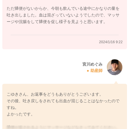
うんちが溜まっていることもあるようなので、その分吐き戻し
ただ排便がないからか、今朝も飲んでいる途中にかなりの量を
もしやすくなっていることはあると思います。
吐き出しました。血は混ざっていないようでしたので、マッサ
綿棒浣腸をされてみるのもいいかと思いますよ。
ージや浣腸をして排便を促し様子を見ようと思います。
もしも吐き戻しに出血が混じることが続き、思い当たる出血の
要因もないようでしたら、受診をなさってみてくださいね。
2024/1/16 9:22
どうぞよろしくお願いします。
宮川めぐみ
2024/1/16 7:07
助産師
こゆきさん、お返事をどうもありがとうございます。
その後、吐き戻しをされても出血が混じることはなかったので
すね。
よかったです。
排便が促されるようにマッサージなどなさってみてください。