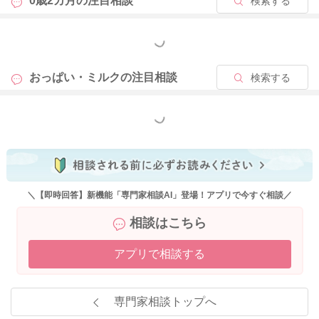
0歳2カ月の
注目相談
検索する
同じようなお悩みをお持ちの方が相談を簡単に検索できること
により、お悩みの解決に繋がる可能性がございます。大変お手
もっと見る
間ではございますが、ご理解いただけますと幸いです。
おっぱい・ミルクの
注目相談
検索する
これからもベビーカレンダーの専門家相談コーナーをよろしく
お願いいたします。
もっと見る
2024/1/16 22:17
＼【即時回答】新機能「専門家相談AI」登場！アプリで今すぐ相談／
相談はこちら
アプリで相談する
専門家相談トップへ