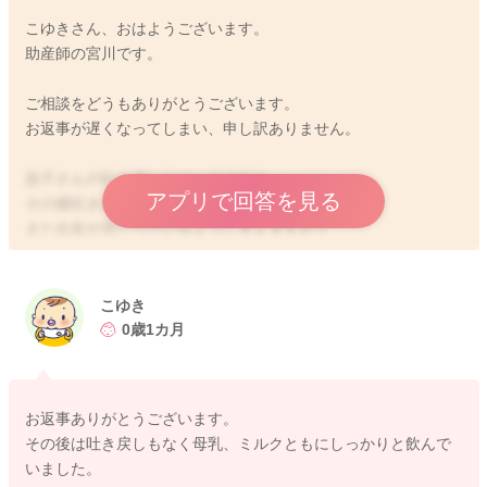
こゆきさん、おはようございます。
助産師の宮川です。
ご相談をどうもありがとうございます。
お返事が遅くなってしまい、申し訳ありません。
息子さんの吐き戻しについてですね。
アプリで回答を見る
その後吐き戻しは続いているでしょうか？
また出血が混じっているように見えますか？
乳首にお傷ができていることもないでしょうか？
鮮血が少し混じっているのかなと思いました。
こゆき
古い出血ではないようなので、お口の中や乳首に出血がしてい
0歳1カ月
て、それがそのまま出てきていることもあったのかなと思いま
した。
お返事ありがとうございます。
その後の吐き戻しで出血が混じるようなことがないようでした
その後は吐き戻しもなく母乳、ミルクともにしっかりと飲んで
ら、様子を見ていただいていいのかなと思います。
いました。