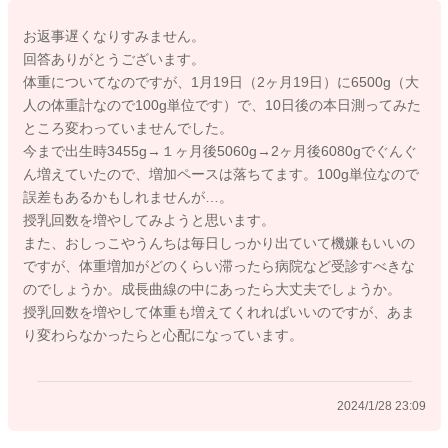
ってしまうということですと、乳腺炎のリスクはあると思いま
お返事遅くなりすみません。
す。今、夜間に8〜9時間空いてしまうということでしたら、一
回答ありがとうございます。
度起こして飲ませていただくと安心かもしれませんね。一般的
体重についてなのですが、1月19日（2ヶ月19日）に6500g（大
には、生後半年ごろになれば、おっぱいの分泌も安定してくる
人の体重計なので100g単位です）で、10日後の本日測ってみた
と言われていますので、夜間にお子さんが起きなければ起こし
ところ変わっていませんでした。
て授乳する必要は無くなってくると言われていますよ。
今まで出生時3455g→１ヶ月後5060g→2ヶ月後6080gでぐんぐ
ん増えていたので、増加ペースは落ちてます。100g単位なので
誤差もあるかもしれませんが…。
授乳回数を増やしてみようと思います。
2024/1/19 6:08
また、おしっこやうんちは毎日しっかり出ていて機嫌もいいの
ですが、体重増加がどのくらい滞ったら病院など受診すべきな
のでしょうか。成長曲線の中にあったら大丈夫でしょうか。
授乳回数を増やして体重も増えてくれればいいのですが、あま
り変わらなかったらと心配になっています。
2024/1/28 23:09