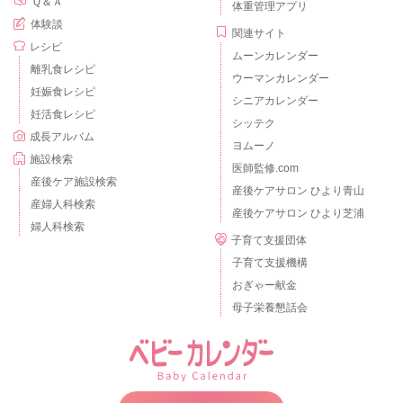
Ｑ＆Ａ
体重管理アプリ
体験談
関連サイト
レシピ
ムーンカレンダー
離乳食レシピ
ウーマンカレンダー
妊娠食レシピ
シニアカレンダー
妊活食レシピ
シッテク
成長アルバム
ヨムーノ
施設検索
医師監修.com
産後ケア施設検索
産後ケアサロン ひより青山
産婦人科検索
産後ケアサロン ひより芝浦
婦人科検索
子育て支援団体
子育て支援機構
おぎゃー献金
母子栄養懇話会