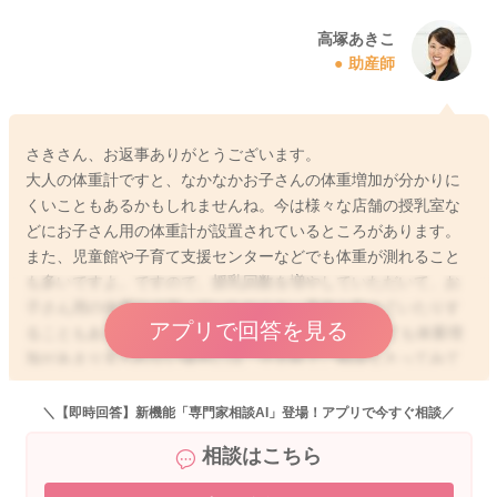
高塚あきこ
助産師
さきさん、お返事ありがとうございます。
大人の体重計ですと、なかなかお子さんの体重増加が分かりに
くいこともあるかもしれませんね。今は様々な店舗の授乳室な
どにお子さん用の体重計が設置されているところがあります。
また、児童館や子育て支援センターなどでも体重が測れること
も多いですよ。ですので、授乳回数を増やしていただいて、お
子さん用の体重計で測っていただくと、意外と飲めていたりす
アプリで回答を見る
ることもあります。もし、2週間〜1ヶ月ご様子を見ても体重増
加があまり見られない場合には、小児科でご相談なさってみて
くださいね。
＼【即時回答】新機能「専門家相談AI」登場！アプリで今すぐ相談／
相談はこちら
2024/2/1 5:52