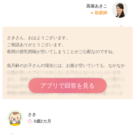
高塚あきこ
助産師
さきさん、おはようございます。
ご相談ありがとうございます。
夜間の授乳間隔が空いてしまうことがご心配なのですね。
低月齢のお子さんの場合には、お腹が空いていても、なかなか
お腹が空いたアピールをしないお子さんもいらっしゃいます。
また、昼夜の区別がついてくると、比較的夜まとまって寝てく
アプリで回答を見る
れるお子さんも増えてきますが、まだ胃の容量も小さいので、
夜間の授乳回数が減ると、1日のトータル哺乳量が減ってしま
い、体重増加が緩やかになってしまうことがあります。おっぱ
いの分泌については、間隔が空くことで、減ってきてしまう可
能性があります。ですので、お子さんがあまり欲しがらなかっ
さき
たとしても、4〜5時間に1回程度は授乳なさった方がいいと言わ
0歳2カ月
れています。乳腺炎になりやすいかどうかは、ママさんの体質
なども大きな影響がありますが、やはり朝起きてパンパンにな