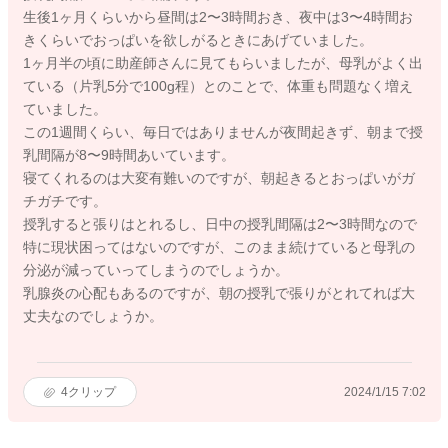
生後1ヶ月くらいから昼間は2〜3時間おき、夜中は3〜4時間お
きくらいでおっぱいを欲しがるときにあげていました。
1ヶ月半の頃に助産師さんに見てもらいましたが、母乳がよく出
ている（片乳5分で100g程）とのことで、体重も問題なく増え
ていました。
この1週間くらい、毎日ではありませんが夜間起きず、朝まで授
乳間隔が8〜9時間あいています。
寝てくれるのは大変有難いのですが、朝起きるとおっぱいがガ
チガチです。
授乳すると張りはとれるし、日中の授乳間隔は2〜3時間なので
特に現状困ってはないのですが、このまま続けていると母乳の
分泌が減っていってしまうのでしょうか。
乳腺炎の心配もあるのですが、朝の授乳で張りがとれてれば大
丈夫なのでしょうか。
4
クリップ
2024/1/15 7:02