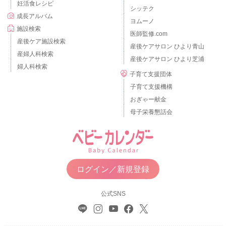
妊活食レシピ
シッテク
成長アルバム
ヨムーノ
施設検索
医師監修.com
産後ケア施設検索
産後ケアサロン ひより青山
産婦人科検索
産後ケアサロン ひより芝浦
婦人科検索
子育て支援団体
子育て支援機構
おぎゃー献金
母子栄養懇話会
ログイン／新規登録
公式SNS