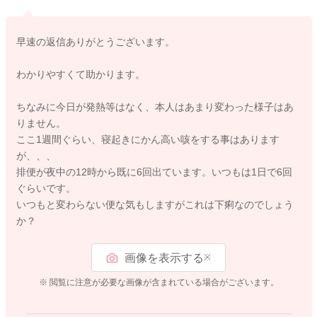
https://www.ncchd.go.jp/news/2021/210817.html
早速の返信ありがとうございます。
2、よくミルクを飲まなくなるとあるのですが、どれぐらい飲ま
わかりやすくて助かります。
なくなったら病院に行ったほうがいいですか？
→いつものように飲んでくれない、吸ってくれる時間が短い、
ちなみに今日が発熱等はなく、本人はあまり変わった様子はあ
回数も少ない、半日以上おしっこが出ないなどありましたら、
りません。
受診をしていただくといいと思いますよ。
ここ1週間ぐらい、寝起きにかん高い咳をする事はあります
が、、、
3、もし母親が感染した際にもなるべく母乳で上げたほうが良い
排便が夜中の12時から既に6回出ています。いつもは1日で6回
と聞きますが、飲めている量等は大体吸っていたら飲めている
ぐらいです。
と考えたら良いのでしょうか？
いつもと変わらない便な気もしますがこれは下痢なのでしょう
→そうですね、いつものように飲んでくれていて、おしっこも
か？
いつものように出ていれば、それだけ飲めているという判断で
いいと思いますよ。
画像を表示する
※
4、下痢や嘔吐の症状もあるようですが、普通のウンチと下痢の
※ 閲覧に注意が必要な画像が含まれている場合がございます。
見分け方、ただの吐き戻しと嘔吐の違い等はあるのでしょう
か？