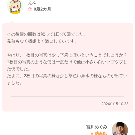
だいていいのかなと思いました。
えふ
上記のような下痢の状況が1週間近く続くようでしたら、機嫌が
0歳2カ月
良くても受診をされてみていいと思いますよ。
よかったら参考になさってみてください。
どうぞよろしくお願いします。
その後便の回数は減って1日で8回でした。
発熱もなく機嫌よく過ごしています。
やはり、1枚目の写真は少し下痢っぽいということでしょうか？
2024/1/15 10:17
1枚目の写真のような便は一度だけで他は小さい白いツブツブし
た便でした。
たまに、2枚目の写真の様な少し茶色い鼻水の様なものが出てい
ました。
2024/1/15 10:23
宮川めぐみ
助産師