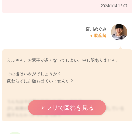
→うんちの回数がいつもの倍以上あったり、ゆるさがます、お
2024/1/14 12:07
むつに染み込む、粘液混じりのうんちをすることがありました
ら、下痢になると思います。
宮川めぐみ
吐き戻しも、明らかに吐き方が異なると思います。
助産師
吐いた後にも気持ち悪そうにしていたり、飲みも悪くなってし
まいます。
またうんちに出血が混じる、鼻をつくような腐敗臭がありまし
えふさん、お返事が遅くなってしまい、申し訳ありません。
たら、受診をされるのもいいと思います。
その後はいかがでしょうか？
よかったら参考になさってみてください。
変わらずにお熱も出ていませんか？
どうぞよろしくお願いします。
うんちはその後も出ていたでしょうか？
アプリで回答を見る
少し粘液が混じっているようですが、特別ゆるさが増している
2024/1/14 10:05
様子もなかったでしょうか？
機嫌よく、飲みもいいようでしたら、もう少し様子を見ていた